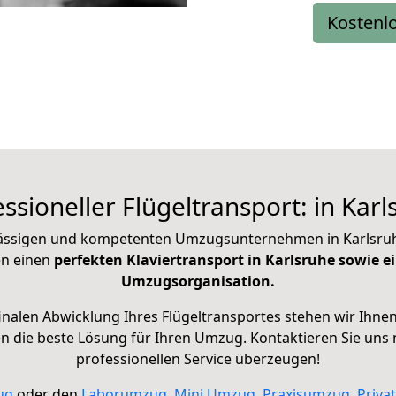
Kostenl
ssioneller Flügeltransport: in Kar
ässigen und kompetenten Umzugsunternehmen in Karlsruhe s
n einen
perfekten Klaviertransport in Karlsruhe sowie e
Umzugsorganisation.
inalen Abwicklung Ihres Flügeltransportes stehen wir Ihnen 
die beste Lösung für Ihren Umzug. Kontaktieren Sie uns 
professionellen Service überzeugen!
ug
oder den
Laborumzug
,
Mini Umzug
,
Praxisumzug
,
Priva