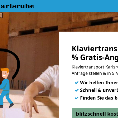
arlsruhe
Klaviertrans
% Gratis-An
Klaviertransport Karlsr
Anfrage stellen & in 5
✓
Wir helfen Ihne
✓
Schnell & unverb
✓
Finden Sie das 
blitzschnell ko