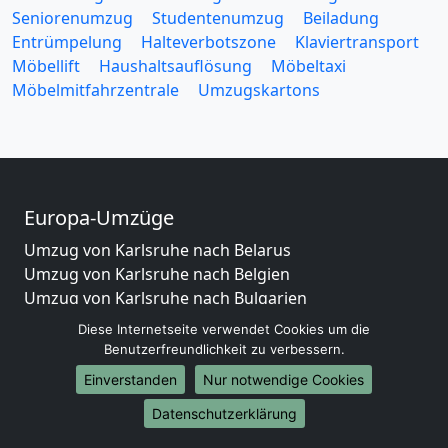
Seniorenumzug
Studentenumzug
Beiladung
Entrümpelung
Halteverbotszone
Klaviertransport
Möbellift
Haushaltsauflösung
Möbeltaxi
Möbelmitfahrzentrale
Umzugskartons
Europa-Umzüge
Umzug von Karlsruhe nach Belarus
Umzug von Karlsruhe nach Belgien
Umzug von Karlsruhe nach Bulgarien
Umzug von Karlsruhe nach Dänemark
Diese Internetseite verwendet Cookies um die
Umzug von Karlsruhe nach England
Benutzerfreundlichkeit zu verbessern.
Umzug von Karlsruhe nach Portugal
Einverstanden
Nur notwendige Cookies
Umzug von Karlsruhe nach Bosnien
Datenschutzerklärung
und Herzegowina
Umzug von Karlsruhe nach Irland