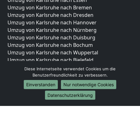
Umzug von Karlsruhe nach Essen
Umzug von Karlsruhe nach Bremen
Umzug von Karlsruhe nach Dresden
Umzug von Karlsruhe nach Hannover
Umzug von Karlsruhe nach Nürnberg
Umzug von Karlsruhe nach Duisburg
Umzug von Karlsruhe nach Bochum
Umzug von Karlsruhe nach Wuppertal
Umzug von Karlsruhe nach Bielefeld
Umzug von Karlsruhe nach Bonn
Diese Internetseite verwendet Cookies um die
Umzug von Karlsruhe nach Münster
Benutzerfreundlichkeit zu verbessern.
Einverstanden
Nur notwendige Cookies
Internationale-Umzüge
Datenschutzerklärung
Umzug von Karlsruhe nach Brasilien
Umzug von Karlsruhe nach Brunei Darussalam
Umzug von Karlsruhe nach Burkina Faso
Umzug von Karlsruhe nach Burundi
Umzug von Karlsruhe nach Chile
Umzug von Karlsruhe nach China