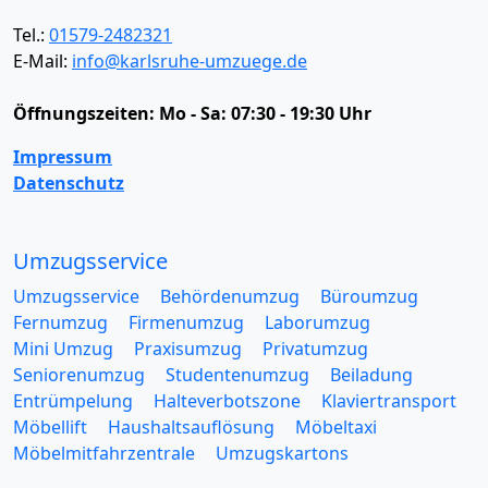
Tel.:
01579-2482321
E-Mail:
info@karlsruhe-umzuege.de
Öffnungszeiten:
Mo - Sa: 07:30 - 19:30 Uhr
Impressum
Datenschutz
Umzugsservice
Umzugsservice
Behördenumzug
Büroumzug
Fernumzug
Firmenumzug
Laborumzug
Mini Umzug
Praxisumzug
Privatumzug
Seniorenumzug
Studentenumzug
Beiladung
Entrümpelung
Halteverbotszone
Klaviertransport
Möbellift
Haushaltsauflösung
Möbeltaxi
Möbelmitfahrzentrale
Umzugskartons