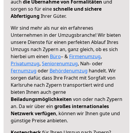
auch
die Übernahme von Formalitäten
und
sorgen so für eine
schnelle und sichere
Abfertigung
Ihrer Güter.
Wir sind mehr als nur ein erfahrenes
Unternehmen in der Umzugsbranche! Wir bieten
unsere Dienste für einen perfekten Ablauf Ihres
Umzugs nach Zypern an, ganz gleich, ob es sich
hierbei um einen
Büro
– &
Firmenumzug
,
Privatumzug
,
Seniorenumzug
, Nah- oder
Fernumzug
oder
Behördenumzug
handelt. Wir
sorgen dafür, dass Ihre Fracht mit Sorgfalt von
Karlsruhe nach Zypern transportiert wird und
bieten Ihnen auch gerne
Beiladungsmöglichkeiten
von oder nach Zypern
an. Da wir über ein
großes internationales
Netzwerk verfügen
, können wir Ihnen gute und
günstige Preise anbieten.
Kostencheck
für Ihren Umzug nach Zypern?