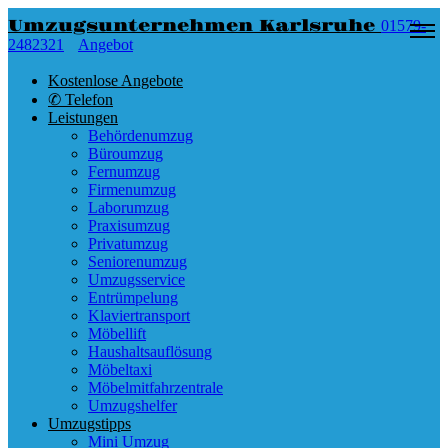
Umzugsunternehmen Karlsruhe
01579-
2482321
Angebot
Kostenlose Angebote
✆ Telefon
Leistungen
Behördenumzug
Büroumzug
Fernumzug
Firmenumzug
Laborumzug
Praxisumzug
Privatumzug
Seniorenumzug
Umzugsservice
Entrümpelung
Klaviertransport
Möbellift
Haushaltsauflösung
Möbeltaxi
Möbelmitfahrzentrale
Umzugshelfer
Umzugstipps
Mini Umzug