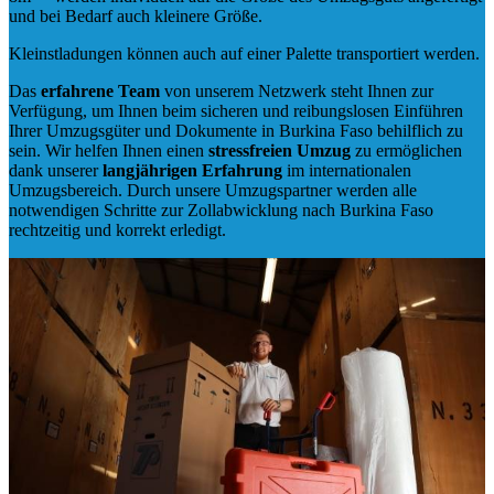
und bei Bedarf auch kleinere Größe.
Kleinstladungen können auch auf einer Palette transportiert werden.
Das
erfahrene Team
von unserem Netzwerk steht Ihnen zur
Verfügung, um Ihnen beim sicheren und reibungslosen Einführen
Ihrer Umzugsgüter und Dokumente in Burkina Faso behilflich zu
sein.
Wir helfen Ihnen einen
stressfreien Umzug
zu ermöglichen
dank unserer
langjährigen Erfahrung
im internationalen
Umzugsbereich. Durch unsere Umzugspartner werden alle
notwendigen Schritte zur Zollabwicklung nach Burkina Faso
rechtzeitig und korrekt erledigt.