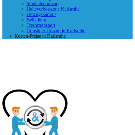
Studentenumzug
Halteverbotszone Karlsruhe
Umzugskartons
Beiladung
Tresortransport
Günstiger Umzug in Karlsruhe
Kosten-Preise in Karlsruhe