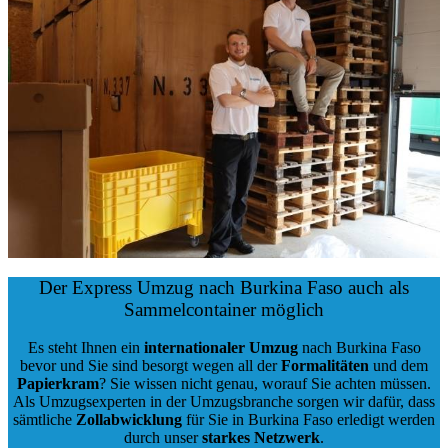
Der Express Umzug nach Burkina Faso auch als
Sammelcontainer möglich
Es steht Ihnen ein
internationaler Umzug
nach Burkina Faso
bevor und Sie sind besorgt wegen all der
Formalitäten
und dem
Papierkram
? Sie wissen nicht genau, worauf Sie achten müssen.
Als Umzugsexperten in der Umzugsbranche sorgen wir dafür, dass
sämtliche
Zollabwicklung
für Sie in Burkina Faso erledigt werden
durch unser
starkes
Netzwerk
.