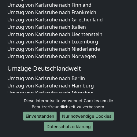
Umzug von Karlsruhe nach Finnland
Umzug von Karlsruhe nach Frankreich
Umzug von Karlsruhe nach Griechenland
Umzug von Karlsruhe nach Italien
Umzug von Karlsruhe nach Liechtenstein
Umzug von Karlsruhe nach Luxemburg
Umzug von Karlsruhe nach Niederlande
Umzug von Karlsruhe nach Norwegen
Umzüge-Deutschlandweit
Umzug von Karlsruhe nach Berlin
Umzug von Karlsruhe nach Hamburg
Umzug von Karlsruhe nach München
Umzug von Karlsruhe nach Köln
Diese Internetseite verwendet Cookies um die
Benutzerfreundlichkeit zu verbessern.
Umzug von Karlsruhe nach Frankfurt am Main
Umzug von Karlsruhe nach Stuttgart
Einverstanden
Nur notwendige Cookies
Umzug von Karlsruhe nach Düsseldorf
Datenschutzerklärung
Umzug von Karlsruhe nach Leipzig