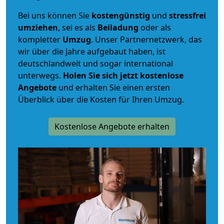
Bei uns können Sie
kostengünstig
und
stressfrei
umziehen
, sei es als
Beiladung
oder als
kompletter
Umzug
. Unser Partnernetzwerk, das
wir über die Jahre aufgebaut haben, ist
deutschlandweit und sogar international
unterwegs.
Holen Sie sich jetzt kostenlose
Angebote
und erhalten Sie einen ersten
Überblick über die Kosten für Ihren Umzug.
Kostenlose Angebote erhalten