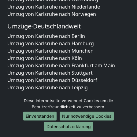
Umzug von Karlsruhe nach Niederlande
Umzug von Karlsruhe nach Norwegen
Umzüge-Deutschlandweit
Umzug von Karlsruhe nach Berlin
Umzug von Karlsruhe nach Hamburg
Umzug von Karlsruhe nach München
Umzug von Karlsruhe nach Köln
Umzug von Karlsruhe nach Frankfurt am Main
Umzug von Karlsruhe nach Stuttgart
Umzug von Karlsruhe nach Düsseldorf
Umzug von Karlsruhe nach Leipzig
Umzug von Karlsruhe nach Dortmund
Diese Internetseite verwendet Cookies um die
Umzug von Karlsruhe nach Essen
Benutzerfreundlichkeit zu verbessern.
Umzug von Karlsruhe nach Bremen
Umzug von Karlsruhe nach Dresden
Einverstanden
Nur notwendige Cookies
Umzug von Karlsruhe nach Hannover
Datenschutzerklärung
Umzug von Karlsruhe nach Nürnberg