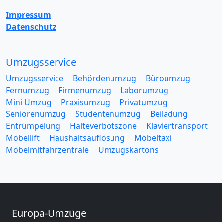
Impressum
Datenschutz
Umzugsservice
Umzugsservice
Behördenumzug
Büroumzug
Fernumzug
Firmenumzug
Laborumzug
Mini Umzug
Praxisumzug
Privatumzug
Seniorenumzug
Studentenumzug
Beiladung
Entrümpelung
Halteverbotszone
Klaviertransport
Möbellift
Haushaltsauflösung
Möbeltaxi
Möbelmitfahrzentrale
Umzugskartons
Europa-Umzüge