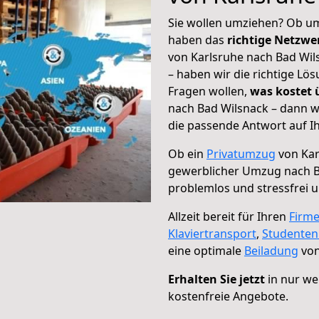
Sie wollen umziehen? Ob um
haben das
richtige Netzw
von Karlsruhe nach Bad Wil
– haben wir die richtige Lö
Fragen wollen,
was kostet
nach Bad Wilsnack – dann w
die passende Antwort auf Ih
Ob ein
Privatumzug
von Kar
gewerblicher Umzug nach B
problemlos und stressfrei 
Allzeit bereit für Ihren
Firm
Klaviertransport
,
Studente
eine optimale
Beiladung
von
Erhalten Sie jetzt
in nur we
kostenfreie Angebote.