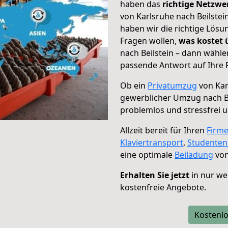
haben das
richtige Netzw
von Karlsruhe nach Beilstei
haben wir die richtige Lösu
Fragen wollen,
was kostet
nach Beilstein – dann wähle
passende Antwort auf Ihre 
Ob ein
Privatumzug
von Kar
gewerblicher Umzug nach Be
problemlos und stressfrei 
Allzeit bereit für Ihren
Firm
Klaviertransport
,
Studente
eine optimale
Beiladung
von
Erhalten Sie jetzt
in nur we
kostenfreie Angebote.
Kostenlo