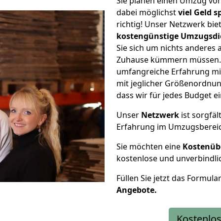
Sie planen einen Umzug von
dabei möglichst
viel Geld 
richtig! Unser Netzwerk bi
kostengünstige Umzugsdi
Sie sich um nichts anderes 
Zuhause kümmern müssen. W
umfangreiche Erfahrung mi
mit jeglicher Größenordnun
dass wir für jedes Budget 
Unser
Netzwerk
ist sorgfäl
Erfahrung im Umzugsberei
Sie möchten eine
Kostenüb
kostenlose und unverbindli
Füllen Sie jetzt das Formula
Angebote.
Kostenlos