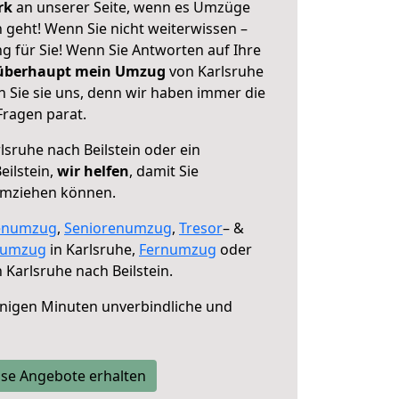
erk
an unserer Seite, wenn es Umzüge
n geht! Wenn Sie nicht weiterwissen –
ng für Sie! Wenn Sie Antworten auf Ihre
 überhaupt mein Umzug
von Karlsruhe
n Sie sie uns, denn wir haben immer die
Fragen parat.
lsruhe nach Beilstein oder ein
ilstein,
wir helfen
, damit Sie
umziehen können.
enumzug
,
Seniorenumzug
,
Tresor
– &
numzug
in Karlsruhe,
Fernumzug
oder
 Karlsruhe nach Beilstein.
nigen Minuten unverbindliche und
se Angebote erhalten