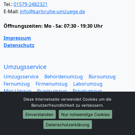
Tel.:
01579-2482321
E-Mail:
info@karlsruhe-umzuege.de
Öffnungszeiten:
Mo - Sa: 07:30 - 19:30 Uhr
Impressum
Datenschutz
Umzugsservice
Umzugsservice
Behördenumzug
Büroumzug
Fernumzug
Firmenumzug
Laborumzug
Mini Umzug
Praxisumzug
Privatumzug
Seniorenumzug
Studentenumzug
Beiladung
Diese Internetseite verwendet Cookies um die
Entrümpelung
Halteverbotszone
Klaviertransport
Benutzerfreundlichkeit zu verbessern.
Möbellift
Haushaltsauflösung
Möbeltaxi
Einverstanden
Nur notwendige Cookies
Möbelmitfahrzentrale
Umzugskartons
Datenschutzerklärung