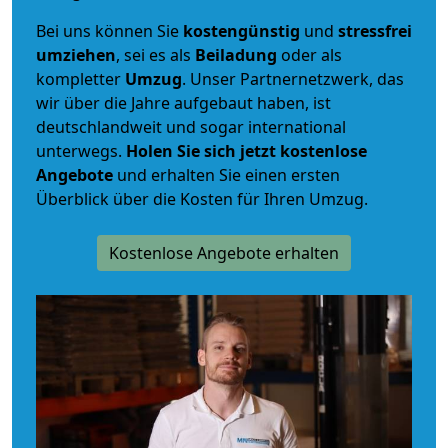
Bei uns können Sie
kostengünstig
und
stressfrei
umziehen
, sei es als
Beiladung
oder als
kompletter
Umzug
. Unser Partnernetzwerk, das
wir über die Jahre aufgebaut haben, ist
deutschlandweit und sogar international
unterwegs.
Holen Sie sich jetzt kostenlose
Angebote
und erhalten Sie einen ersten
Überblick über die Kosten für Ihren Umzug.
Kostenlose Angebote erhalten