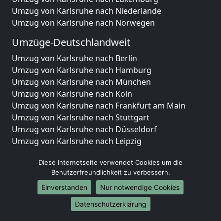
Umzug von Karlsruhe nach Niederlande
Umzug von Karlsruhe nach Norwegen
Umzüge-Deutschlandweit
Umzug von Karlsruhe nach Berlin
Umzug von Karlsruhe nach Hamburg
Umzug von Karlsruhe nach München
Umzug von Karlsruhe nach Köln
Umzug von Karlsruhe nach Frankfurt am Main
Umzug von Karlsruhe nach Stuttgart
Umzug von Karlsruhe nach Düsseldorf
Umzug von Karlsruhe nach Leipzig
Umzug von Karlsruhe nach Dortmund
Diese Internetseite verwendet Cookies um die
Umzug von Karlsruhe nach Essen
Benutzerfreundlichkeit zu verbessern.
Umzug von Karlsruhe nach Bremen
Umzug von Karlsruhe nach Dresden
Einverstanden
Nur notwendige Cookies
Umzug von Karlsruhe nach Hannover
Datenschutzerklärung
Umzug von Karlsruhe nach Nürnberg