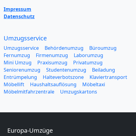
Impressum
Datenschutz
Umzugsservice
Umzugsservice
Behördenumzug
Büroumzug
Fernumzug
Firmenumzug
Laborumzug
Mini Umzug
Praxisumzug
Privatumzug
Seniorenumzug
Studentenumzug
Beiladung
Entrümpelung
Halteverbotszone
Klaviertransport
Möbellift
Haushaltsauflösung
Möbeltaxi
Möbelmitfahrzentrale
Umzugskartons
Europa-Umzüge