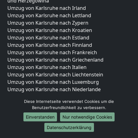
und Herzegowina
Umzug von Karlsruhe nach Irland
Umzug von Karlsruhe nach Lettland
Umzug von Karlsruhe nach Zypern
Umzug von Karlsruhe nach Kroatien
Umzug von Karlsruhe nach Estland
Umzug von Karlsruhe nach Finnland
Umzug von Karlsruhe nach Frankreich
Umzug von Karlsruhe nach Griechenland
Umzug von Karlsruhe nach Italien
Umzug von Karlsruhe nach Liechtenstein
Umzug von Karlsruhe nach Luxemburg
Umzug von Karlsruhe nach Niederlande
Umzug von Karlsruhe nach Norwegen
Diese Internetseite verwendet Cookies um die
Umzüge-Deutschlandweit
Benutzerfreundlichkeit zu verbessern.
Einverstanden
Nur notwendige Cookies
Umzug von Karlsruhe nach Berlin
Umzug von Karlsruhe nach Hamburg
Datenschutzerklärung
Umzug von Karlsruhe nach München