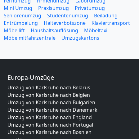
Fernumzug
Firmenumzug
Laborumzug
Mini Umzug
Praxisumzug
Privatumzug
Seniorenumzug
Studentenumzug
Beiladung
Entrümpelung
Halteverbotszone
Klaviertransport
Möbellift
Haushaltsauflösung
Möbeltaxi
Möbelmitfahrzentrale
Umzugskartons
Europa-Umzüge
Umzug von Karlsruhe nach Belarus
Umzug von Karlsruhe nach Belgien
Umzug von Karlsruhe nach Bulgarien
Umzug von Karlsruhe nach Dänemark
Umzug von Karlsruhe nach England
Umzug von Karlsruhe nach Portugal
Umzug von Karlsruhe nach Bosnien