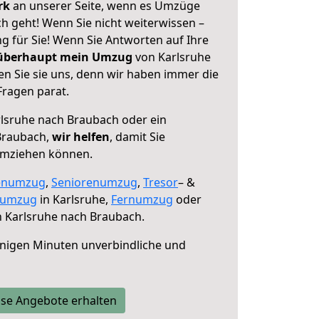
erk
an unserer Seite, wenn es Umzüge
h geht! Wenn Sie nicht weiterwissen –
ng für Sie! Wenn Sie Antworten auf Ihre
 überhaupt mein Umzug
von Karlsruhe
n Sie sie uns, denn wir haben immer die
Fragen parat.
lsruhe nach Braubach oder ein
Braubach,
wir helfen
, damit Sie
umziehen können.
enumzug
,
Seniorenumzug
,
Tresor
– &
numzug
in Karlsruhe,
Fernumzug
oder
 Karlsruhe nach Braubach.
nigen Minuten unverbindliche und
se Angebote erhalten