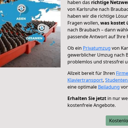
haben das
richtige Netzw
von Karlsruhe nach Braubac
haben wir die richtige Lösu
Fragen wollen,
was kostet
nach Braubach – dann wähle
passende Antwort auf Ihre 
Ob ein
Privatumzug
von Kar
gewerblicher Umzug nach 
problemlos und stressfrei 
Allzeit bereit für Ihren
Firm
Klaviertransport
,
Studente
eine optimale
Beiladung
von
Erhalten Sie jetzt
in nur we
kostenfreie Angebote.
Kostenlo