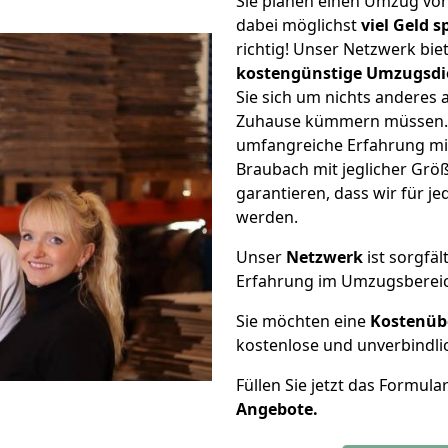
Sie planen einen Umzug vo
dabei möglichst
viel Geld 
richtig! Unser Netzwerk bi
kostengünstige Umzugsdi
Sie sich um nichts anderes 
Zuhause kümmern müssen. W
umfangreiche Erfahrung mi
Braubach mit jeglicher Gr
garantieren, dass wir für j
werden.
Unser
Netzwerk
ist sorgfäl
Erfahrung im Umzugsberei
Sie möchten eine
Kostenüb
kostenlose und unverbindli
Füllen Sie jetzt das Formula
Angebote.