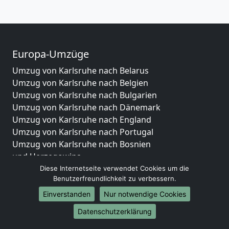
Europa-Umzüge
Umzug von Karlsruhe nach Belarus
Umzug von Karlsruhe nach Belgien
Umzug von Karlsruhe nach Bulgarien
Umzug von Karlsruhe nach Dänemark
Umzug von Karlsruhe nach England
Umzug von Karlsruhe nach Portugal
Umzug von Karlsruhe nach Bosnien
und Herzegowina
Umzug von Karlsruhe nach Irland
Diese Internetseite verwendet Cookies um die
Benutzerfreundlichkeit zu verbessern.
Umzug von Karlsruhe nach Lettland
Umzug von Karlsruhe nach Zypern
Einverstanden
Nur notwendige Cookies
Umzug von Karlsruhe nach Kroatien
Datenschutzerklärung
Umzug von Karlsruhe nach Estland