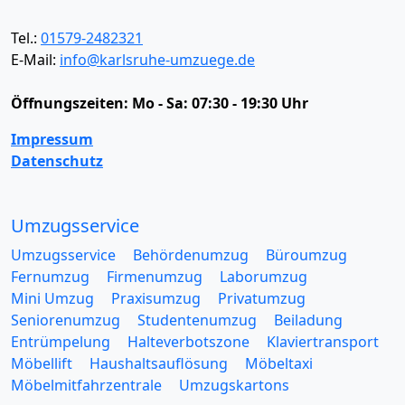
Tel.:
01579-2482321
E-Mail:
info@karlsruhe-umzuege.de
Öffnungszeiten:
Mo - Sa: 07:30 - 19:30 Uhr
Impressum
Datenschutz
Umzugsservice
Umzugsservice
Behördenumzug
Büroumzug
Fernumzug
Firmenumzug
Laborumzug
Mini Umzug
Praxisumzug
Privatumzug
Seniorenumzug
Studentenumzug
Beiladung
Entrümpelung
Halteverbotszone
Klaviertransport
Möbellift
Haushaltsauflösung
Möbeltaxi
Möbelmitfahrzentrale
Umzugskartons