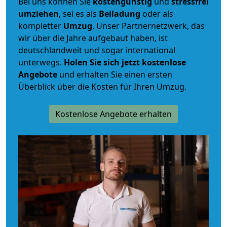
Bei uns können Sie
kostengünstig
und
stressfrei
umziehen
, sei es als
Beiladung
oder als
kompletter
Umzug
. Unser Partnernetzwerk, das
wir über die Jahre aufgebaut haben, ist
deutschlandweit und sogar international
unterwegs.
Holen Sie sich jetzt kostenlose
Angebote
und erhalten Sie einen ersten
Überblick über die Kosten für Ihren Umzug.
Kostenlose Angebote erhalten