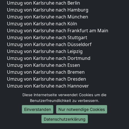
Umzug von Karlsruhe nach Berlin
Umzug von Karlsruhe nach Hamburg
Umzug von Karlsruhe nach München
Umzug von Karlsruhe nach Köln
Umzug von Karlsruhe nach Frankfurt am Main
Umzug von Karlsruhe nach Stuttgart
Umzug von Karlsruhe nach Düsseldorf
Umzug von Karlsruhe nach Leipzig
Umzug von Karlsruhe nach Dortmund
Umzug von Karlsruhe nach Essen
Umzug von Karlsruhe nach Bremen
Umzug von Karlsruhe nach Dresden
Umzug von Karlsruhe nach Hannover
Umzug von Karlsruhe nach Nürnberg
Diese Internetseite verwendet Cookies um die
Umzug von Karlsruhe nach Duisburg
Benutzerfreundlichkeit zu verbessern.
Umzug von Karlsruhe nach Bochum
Einverstanden
Nur notwendige Cookies
Umzug von Karlsruhe nach Wuppertal
Datenschutzerklärung
Umzug von Karlsruhe nach Bielefeld
Umzug von Karlsruhe nach Bonn