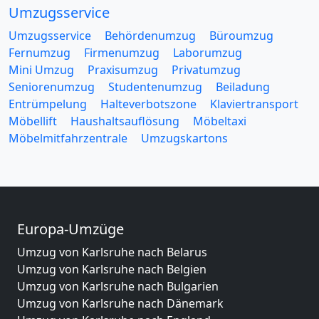
Umzugsservice
Umzugsservice
Behördenumzug
Büroumzug
Fernumzug
Firmenumzug
Laborumzug
Mini Umzug
Praxisumzug
Privatumzug
Seniorenumzug
Studentenumzug
Beiladung
Entrümpelung
Halteverbotszone
Klaviertransport
Möbellift
Haushaltsauflösung
Möbeltaxi
Möbelmitfahrzentrale
Umzugskartons
Europa-Umzüge
Umzug von Karlsruhe nach Belarus
Umzug von Karlsruhe nach Belgien
Umzug von Karlsruhe nach Bulgarien
Umzug von Karlsruhe nach Dänemark