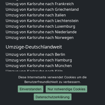
Umzug von Karlsruhe nach Frankreich
Umzug von Karlsruhe nach Griechenland
Umzug von Karlsruhe nach Italien
Umzug von Karlsruhe nach Liechtenstein
Umzug von Karlsruhe nach Luxemburg
Umzug von Karlsruhe nach Niederlande
Umzug von Karlsruhe nach Norwegen
Umzüge-Deutschlandweit
Umzug von Karlsruhe nach Berlin
Umzug von Karlsruhe nach Hamburg
Umzug von Karlsruhe nach München
Umzug von Karlsruhe nach Köln
Umzug von Karlsruhe nach Frankfurt am Main
Diese Internetseite verwendet Cookies um die
Umzug von Karlsruhe nach Stuttgart
Benutzerfreundlichkeit zu verbessern.
Umzug von Karlsruhe nach Düsseldorf
Einverstanden
Nur notwendige Cookies
Umzug von Karlsruhe nach Leipzig
Datenschutzerklärung
Umzug von Karlsruhe nach Dortmund
Umzug von Karlsruhe nach Essen