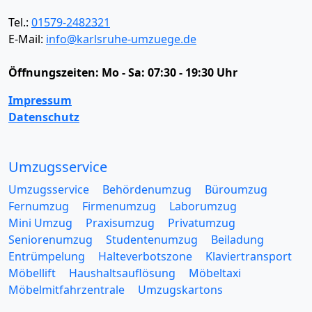
Tel.:
01579-2482321
E-Mail:
info@karlsruhe-umzuege.de
Öffnungszeiten:
Mo - Sa: 07:30 - 19:30 Uhr
Impressum
Datenschutz
Umzugsservice
Umzugsservice
Behördenumzug
Büroumzug
Fernumzug
Firmenumzug
Laborumzug
Mini Umzug
Praxisumzug
Privatumzug
Seniorenumzug
Studentenumzug
Beiladung
Entrümpelung
Halteverbotszone
Klaviertransport
Möbellift
Haushaltsauflösung
Möbeltaxi
Möbelmitfahrzentrale
Umzugskartons