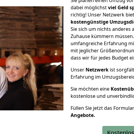
Sie planen einen Umzug vo
dabei möglichst
viel Geld 
richtig! Unser Netzwerk bi
kostengünstige Umzugsdi
Sie sich um nichts anderes 
Zuhause kümmern müssen. W
umfangreiche Erfahrung mi
mit jeglicher Größenordnun
dass wir für jedes Budget 
Unser
Netzwerk
ist sorgfäl
Erfahrung im Umzugsberei
Sie möchten eine
Kostenüb
kostenlose und unverbindli
Füllen Sie jetzt das Formula
Angebote.
Kostenlos