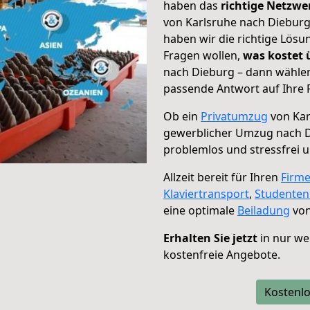
haben das
richtige Netzw
von Karlsruhe nach Dieburg
haben wir die richtige Lösu
Fragen wollen,
was kostet
nach Dieburg – dann wählen
passende Antwort auf Ihre 
Ob ein
Privatumzug
von Kar
gewerblicher Umzug nach 
problemlos und stressfrei 
Allzeit bereit für Ihren
Firm
Klaviertransport
,
Studente
eine optimale
Beiladung
von
Erhalten Sie jetzt
in nur we
kostenfreie Angebote.
Kostenlo