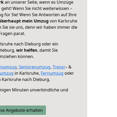
erk
an unserer Seite, wenn es Umzüge
 geht! Wenn Sie nicht weiterwissen –
ng für Sie! Wenn Sie Antworten auf Ihre
 überhaupt mein Umzug
von Karlsruhe
 Sie sie uns, denn wir haben immer die
Fragen parat.
lsruhe nach Dieburg oder ein
Dieburg,
wir helfen
, damit Sie
umziehen können.
enumzug
,
Seniorenumzug
,
Tresor
– &
numzug
in Karlsruhe,
Fernumzug
oder
 Karlsruhe nach Dieburg.
nigen Minuten unverbindliche und
se Angebote erhalten