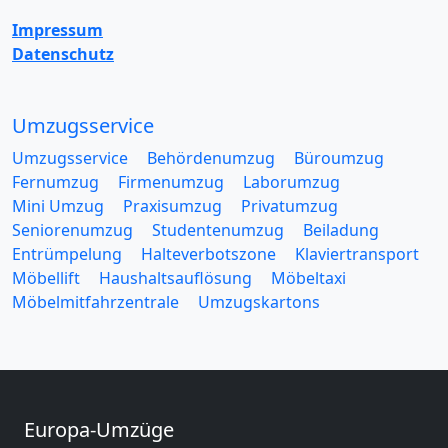
Impressum
Datenschutz
Umzugsservice
Umzugsservice
Behördenumzug
Büroumzug
Fernumzug
Firmenumzug
Laborumzug
Mini Umzug
Praxisumzug
Privatumzug
Seniorenumzug
Studentenumzug
Beiladung
Entrümpelung
Halteverbotszone
Klaviertransport
Möbellift
Haushaltsauflösung
Möbeltaxi
Möbelmitfahrzentrale
Umzugskartons
Europa-Umzüge