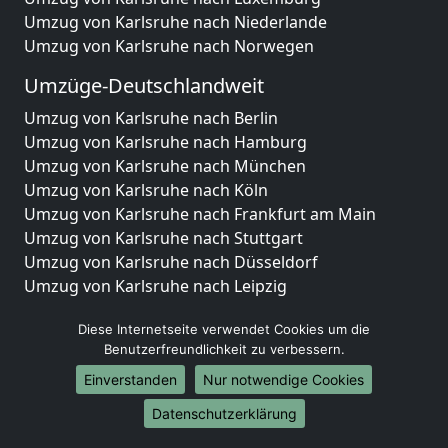
Umzug von Karlsruhe nach Niederlande
Umzug von Karlsruhe nach Norwegen
Umzüge-Deutschlandweit
Umzug von Karlsruhe nach Berlin
Umzug von Karlsruhe nach Hamburg
Umzug von Karlsruhe nach München
Umzug von Karlsruhe nach Köln
Umzug von Karlsruhe nach Frankfurt am Main
Umzug von Karlsruhe nach Stuttgart
Umzug von Karlsruhe nach Düsseldorf
Umzug von Karlsruhe nach Leipzig
Umzug von Karlsruhe nach Dortmund
Diese Internetseite verwendet Cookies um die
Umzug von Karlsruhe nach Essen
Benutzerfreundlichkeit zu verbessern.
Umzug von Karlsruhe nach Bremen
Umzug von Karlsruhe nach Dresden
Einverstanden
Nur notwendige Cookies
Umzug von Karlsruhe nach Hannover
Datenschutzerklärung
Umzug von Karlsruhe nach Nürnberg