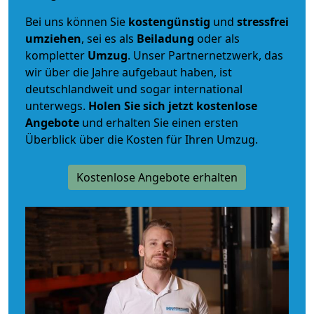
Bei uns können Sie
kostengünstig
und
stressfrei
umziehen
, sei es als
Beiladung
oder als
kompletter
Umzug
. Unser Partnernetzwerk, das
wir über die Jahre aufgebaut haben, ist
deutschlandweit und sogar international
unterwegs.
Holen Sie sich jetzt kostenlose
Angebote
und erhalten Sie einen ersten
Überblick über die Kosten für Ihren Umzug.
Kostenlose Angebote erhalten