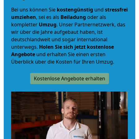
Bei uns können Sie
kostengünstig
und
stressfrei
umziehen
, sei es als
Beiladung
oder als
kompletter
Umzug
. Unser Partnernetzwerk, das
wir über die Jahre aufgebaut haben, ist
deutschlandweit und sogar international
unterwegs.
Holen Sie sich jetzt kostenlose
Angebote
und erhalten Sie einen ersten
Überblick über die Kosten für Ihren Umzug.
Kostenlose Angebote erhalten