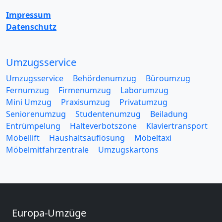
Impressum
Datenschutz
Umzugsservice
Umzugsservice
Behördenumzug
Büroumzug
Fernumzug
Firmenumzug
Laborumzug
Mini Umzug
Praxisumzug
Privatumzug
Seniorenumzug
Studentenumzug
Beiladung
Entrümpelung
Halteverbotszone
Klaviertransport
Möbellift
Haushaltsauflösung
Möbeltaxi
Möbelmitfahrzentrale
Umzugskartons
Europa-Umzüge