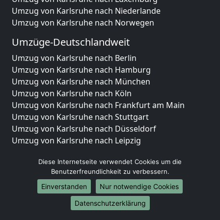
Umzug von Karlsruhe nach Niederlande
Umzug von Karlsruhe nach Norwegen
Umzüge-Deutschlandweit
Umzug von Karlsruhe nach Berlin
Umzug von Karlsruhe nach Hamburg
Umzug von Karlsruhe nach München
Umzug von Karlsruhe nach Köln
Umzug von Karlsruhe nach Frankfurt am Main
Umzug von Karlsruhe nach Stuttgart
Umzug von Karlsruhe nach Düsseldorf
Umzug von Karlsruhe nach Leipzig
Umzug von Karlsruhe nach Dortmund
Diese Internetseite verwendet Cookies um die
Umzug von Karlsruhe nach Essen
Benutzerfreundlichkeit zu verbessern.
Umzug von Karlsruhe nach Bremen
Umzug von Karlsruhe nach Dresden
Einverstanden
Nur notwendige Cookies
Umzug von Karlsruhe nach Hannover
Datenschutzerklärung
Umzug von Karlsruhe nach Nürnberg