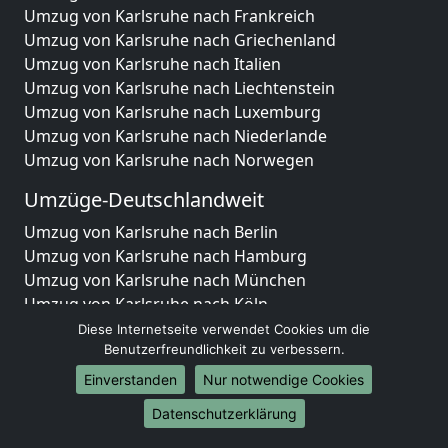
Umzug von Karlsruhe nach Frankreich
Umzug von Karlsruhe nach Griechenland
Umzug von Karlsruhe nach Italien
Umzug von Karlsruhe nach Liechtenstein
Umzug von Karlsruhe nach Luxemburg
Umzug von Karlsruhe nach Niederlande
Umzug von Karlsruhe nach Norwegen
Umzüge-Deutschlandweit
Umzug von Karlsruhe nach Berlin
Umzug von Karlsruhe nach Hamburg
Umzug von Karlsruhe nach München
Umzug von Karlsruhe nach Köln
Umzug von Karlsruhe nach Frankfurt am Main
Diese Internetseite verwendet Cookies um die
Umzug von Karlsruhe nach Stuttgart
Benutzerfreundlichkeit zu verbessern.
Umzug von Karlsruhe nach Düsseldorf
Einverstanden
Nur notwendige Cookies
Umzug von Karlsruhe nach Leipzig
Datenschutzerklärung
Umzug von Karlsruhe nach Dortmund
Umzug von Karlsruhe nach Essen