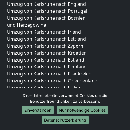
Umzug von Karlsruhe nach England
Umzug von Karlsruhe nach Portugal
Umzug von Karlsruhe nach Bosnien
und Herzegowina
Umzug von Karlsruhe nach Irland
Umzug von Karlsruhe nach Lettland
Umzug von Karlsruhe nach Zypern
Umzug von Karlsruhe nach Kroatien
Umzug von Karlsruhe nach Estland
Umzug von Karlsruhe nach Finnland
Umzug von Karlsruhe nach Frankreich
Umzug von Karlsruhe nach Griechenland
Umzug von Karlsruhe nach Italien
Umzug von Karlsruhe nach Liechtenstein
Diese Internetseite verwendet Cookies um die
Umzug von Karlsruhe nach Luxemburg
Benutzerfreundlichkeit zu verbessern.
Umzug von Karlsruhe nach Niederlande
Einverstanden
Nur notwendige Cookies
Umzug von Karlsruhe nach Norwegen
Datenschutzerklärung
Umzüge-Deutschlandweit