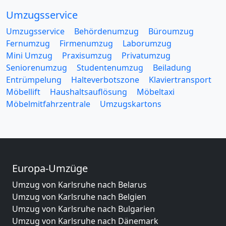
Umzugsservice
Umzugsservice
Behördenumzug
Büroumzug
Fernumzug
Firmenumzug
Laborumzug
Mini Umzug
Praxisumzug
Privatumzug
Seniorenumzug
Studentenumzug
Beiladung
Entrümpelung
Halteverbotszone
Klaviertransport
Möbellift
Haushaltsauflösung
Möbeltaxi
Möbelmitfahrzentrale
Umzugskartons
Europa-Umzüge
Umzug von Karlsruhe nach Belarus
Umzug von Karlsruhe nach Belgien
Umzug von Karlsruhe nach Bulgarien
Umzug von Karlsruhe nach Dänemark