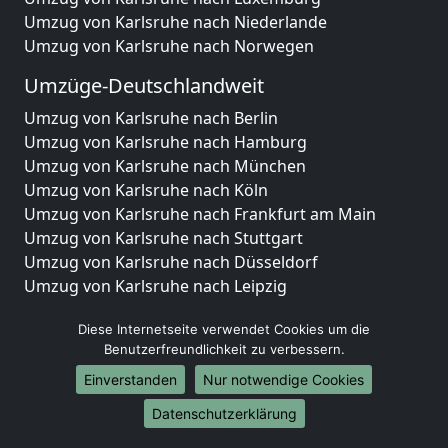
Umzug von Karlsruhe nach Niederlande
Umzug von Karlsruhe nach Norwegen
Umzüge-Deutschlandweit
Umzug von Karlsruhe nach Berlin
Umzug von Karlsruhe nach Hamburg
Umzug von Karlsruhe nach München
Umzug von Karlsruhe nach Köln
Umzug von Karlsruhe nach Frankfurt am Main
Umzug von Karlsruhe nach Stuttgart
Umzug von Karlsruhe nach Düsseldorf
Umzug von Karlsruhe nach Leipzig
Umzug von Karlsruhe nach Dortmund
Diese Internetseite verwendet Cookies um die
Umzug von Karlsruhe nach Essen
Benutzerfreundlichkeit zu verbessern.
Umzug von Karlsruhe nach Bremen
Umzug von Karlsruhe nach Dresden
Einverstanden
Nur notwendige Cookies
Umzug von Karlsruhe nach Hannover
Datenschutzerklärung
Umzug von Karlsruhe nach Nürnberg