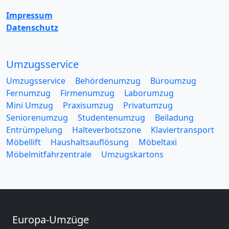
Impressum
Datenschutz
Umzugsservice
Umzugsservice
Behördenumzug
Büroumzug
Fernumzug
Firmenumzug
Laborumzug
Mini Umzug
Praxisumzug
Privatumzug
Seniorenumzug
Studentenumzug
Beiladung
Entrümpelung
Halteverbotszone
Klaviertransport
Möbellift
Haushaltsauflösung
Möbeltaxi
Möbelmitfahrzentrale
Umzugskartons
Europa-Umzüge