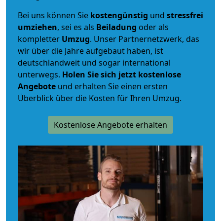
Bei uns können Sie
kostengünstig
und
stressfrei
umziehen
, sei es als
Beiladung
oder als
kompletter
Umzug
. Unser Partnernetzwerk, das
wir über die Jahre aufgebaut haben, ist
deutschlandweit und sogar international
unterwegs.
Holen Sie sich jetzt kostenlose
Angebote
und erhalten Sie einen ersten
Überblick über die Kosten für Ihren Umzug.
Kostenlose Angebote erhalten