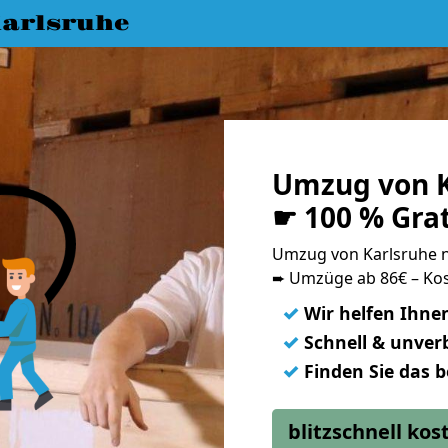
arlsruhe
Umzug von K
☛ 100 % Gra
Umzug von Karlsruhe 
➨ Umzüge ab 86€ – Kos
✓
Wir helfen Ihne
✓
Schnell & unverb
✓
Finden Sie das 
blitzschnell ko