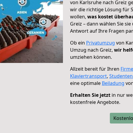
von Karlsruhe nach Greiz ge
wir die richtige Lösung für
wollen,
was kostet überh
Greiz – dann wählen Sie si
Antwort auf Ihre Fragen par
Ob ein
Privatumzug
von Kar
Umzug nach Greiz,
wir hel
umziehen können.
Allzeit bereit für Ihren
Firm
Klaviertransport
,
Studente
eine optimale
Beiladung
von
Erhalten Sie jetzt
in nur we
kostenfreie Angebote.
Kostenlo