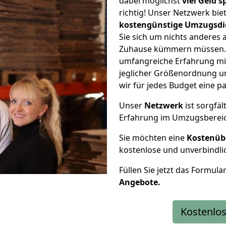
dabei möglichst
viel Geld 
richtig! Unser Netzwerk bi
kostengünstige Umzugsdi
Sie sich um nichts anderes 
Zuhause kümmern müssen. W
umfangreiche Erfahrung mi
jeglicher Größenordnung u
wir für jedes Budget eine 
Unser
Netzwerk
ist sorgfäl
Erfahrung im Umzugsberei
Sie möchten eine
Kostenüb
kostenlose und unverbindli
Füllen Sie jetzt das Formula
Angebote.
Kostenlos