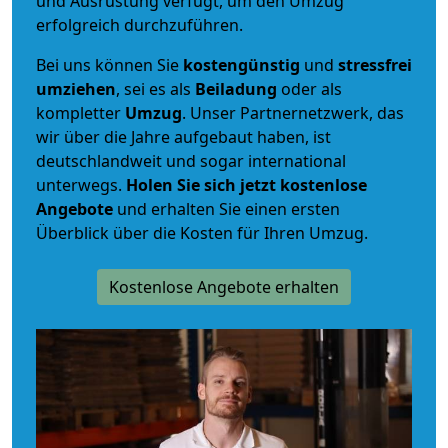
und Ausrüstung verfügt, um den Umzug
erfolgreich durchzuführen.
Bei uns können Sie
kostengünstig
und
stressfrei
umziehen
, sei es als
Beiladung
oder als
kompletter
Umzug
. Unser Partnernetzwerk, das
wir über die Jahre aufgebaut haben, ist
deutschlandweit und sogar international
unterwegs.
Holen Sie sich jetzt kostenlose
Angebote
und erhalten Sie einen ersten
Überblick über die Kosten für Ihren Umzug.
Kostenlose Angebote erhalten