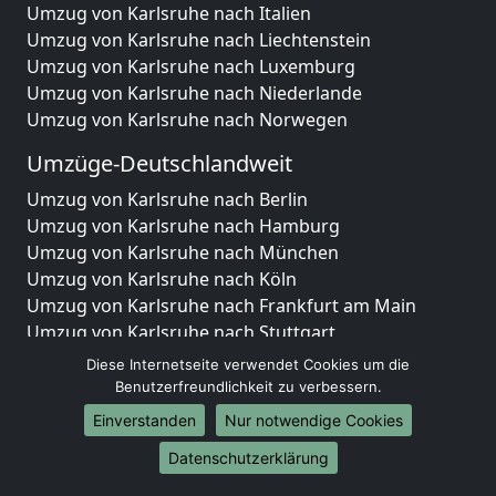
Umzug von Karlsruhe nach Italien
Umzug von Karlsruhe nach Liechtenstein
Umzug von Karlsruhe nach Luxemburg
Umzug von Karlsruhe nach Niederlande
Umzug von Karlsruhe nach Norwegen
Umzüge-Deutschlandweit
Umzug von Karlsruhe nach Berlin
Umzug von Karlsruhe nach Hamburg
Umzug von Karlsruhe nach München
Umzug von Karlsruhe nach Köln
Umzug von Karlsruhe nach Frankfurt am Main
Umzug von Karlsruhe nach Stuttgart
Umzug von Karlsruhe nach Düsseldorf
Diese Internetseite verwendet Cookies um die
Umzug von Karlsruhe nach Leipzig
Benutzerfreundlichkeit zu verbessern.
Umzug von Karlsruhe nach Dortmund
Einverstanden
Nur notwendige Cookies
Umzug von Karlsruhe nach Essen
Datenschutzerklärung
Umzug von Karlsruhe nach Bremen
Umzug von Karlsruhe nach Dresden