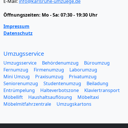
E-Mail:
info@karlsruhe-umzuege.de
Öffnungszeiten:
Mo - Sa: 07:30 - 19:30 Uhr
Impressum
Datenschutz
Umzugsservice
Umzugsservice
Behördenumzug
Büroumzug
Fernumzug
Firmenumzug
Laborumzug
Mini Umzug
Praxisumzug
Privatumzug
Seniorenumzug
Studentenumzug
Beiladung
Entrümpelung
Halteverbotszone
Klaviertransport
Möbellift
Haushaltsauflösung
Möbeltaxi
Möbelmitfahrzentrale
Umzugskartons