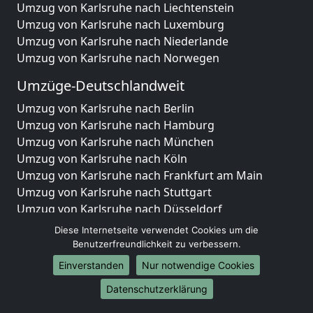
Umzug von Karlsruhe nach Liechtenstein
Umzug von Karlsruhe nach Luxemburg
Umzug von Karlsruhe nach Niederlande
Umzug von Karlsruhe nach Norwegen
Umzüge-Deutschlandweit
Umzug von Karlsruhe nach Berlin
Umzug von Karlsruhe nach Hamburg
Umzug von Karlsruhe nach München
Umzug von Karlsruhe nach Köln
Umzug von Karlsruhe nach Frankfurt am Main
Umzug von Karlsruhe nach Stuttgart
Umzug von Karlsruhe nach Düsseldorf
Umzug von Karlsruhe nach Leipzig
Diese Internetseite verwendet Cookies um die
Umzug von Karlsruhe nach Dortmund
Benutzerfreundlichkeit zu verbessern.
Umzug von Karlsruhe nach Essen
Einverstanden
Nur notwendige Cookies
Umzug von Karlsruhe nach Bremen
Datenschutzerklärung
Umzug von Karlsruhe nach Dresden
Umzug von Karlsruhe nach Hannover