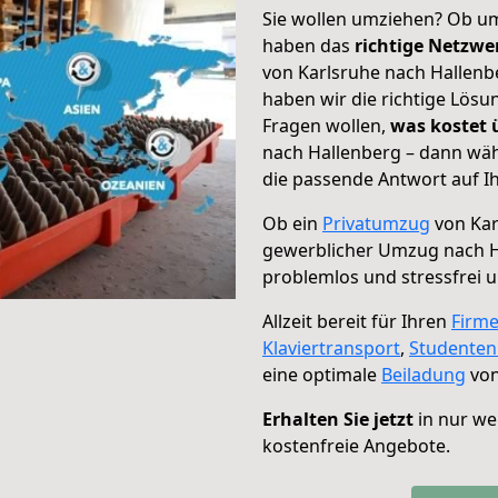
Sie wollen umziehen? Ob um
haben das
richtige Netzw
von Karlsruhe nach Hallenbe
haben wir die richtige Lösu
Fragen wollen,
was kostet
nach Hallenberg – dann wäh
die passende Antwort auf Ih
Ob ein
Privatumzug
von Kar
gewerblicher Umzug nach H
problemlos und stressfrei 
Allzeit bereit für Ihren
Firm
Klaviertransport
,
Studente
eine optimale
Beiladung
von
Erhalten Sie jetzt
in nur we
kostenfreie Angebote.