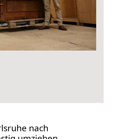
lsruhe nach
nstig umziehen