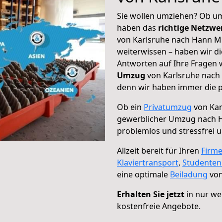
Sie wollen umziehen? Ob um
haben das
richtige Netzw
von Karlsruhe nach Hann M
weiterwissen – haben wir di
Antworten auf Ihre Fragen 
Umzug
von Karlsruhe nach 
denn wir haben immer die p
Ob ein
Privatumzug
von Kar
gewerblicher Umzug nach
problemlos und stressfrei 
Allzeit bereit für Ihren
Firm
Klaviertransport
,
Studente
eine optimale
Beiladung
von
Erhalten Sie jetzt
in nur we
kostenfreie Angebote.