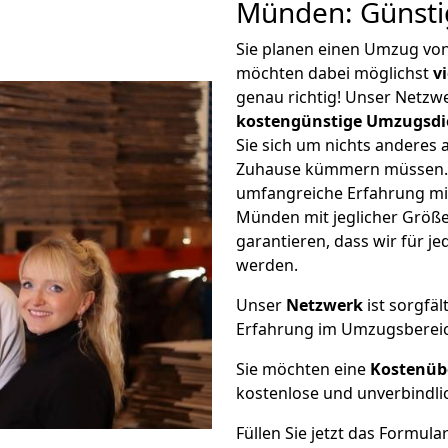
Münden: Günsti
Sie planen einen Umzug vo
möchten dabei möglichst
v
genau richtig! Unser Netzw
kostengünstige Umzugsdi
Sie sich um nichts anderes 
Zuhause kümmern müssen. W
umfangreiche Erfahrung m
Münden mit jeglicher Größ
garantieren, dass wir für j
werden.
Unser
Netzwerk
ist sorgfäl
Erfahrung im Umzugsberei
Sie möchten eine
Kostenüb
kostenlose und unverbindli
Füllen Sie jetzt das Formula