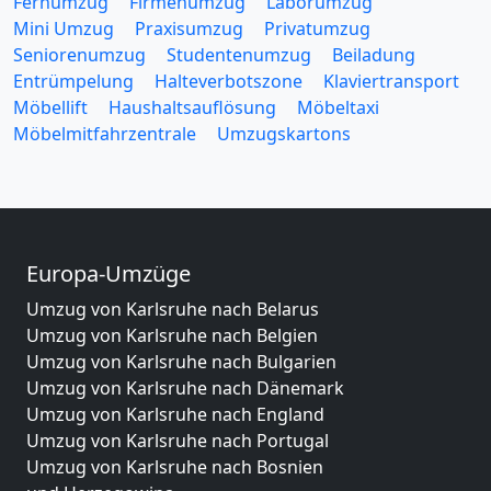
Fernumzug
Firmenumzug
Laborumzug
Mini Umzug
Praxisumzug
Privatumzug
Seniorenumzug
Studentenumzug
Beiladung
Entrümpelung
Halteverbotszone
Klaviertransport
Möbellift
Haushaltsauflösung
Möbeltaxi
Möbelmitfahrzentrale
Umzugskartons
Europa-Umzüge
Umzug von Karlsruhe nach Belarus
Umzug von Karlsruhe nach Belgien
Umzug von Karlsruhe nach Bulgarien
Umzug von Karlsruhe nach Dänemark
Umzug von Karlsruhe nach England
Umzug von Karlsruhe nach Portugal
Umzug von Karlsruhe nach Bosnien