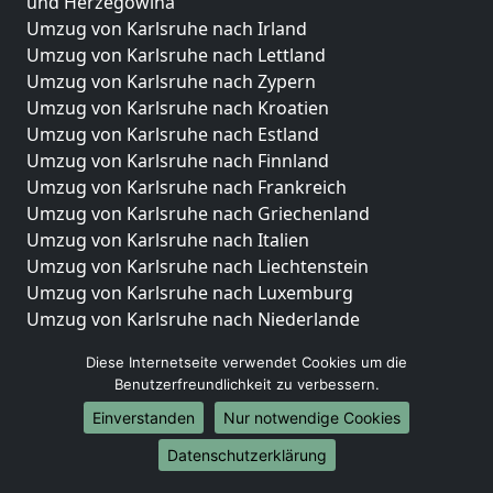
und Herzegowina
Umzug von Karlsruhe nach Irland
Umzug von Karlsruhe nach Lettland
Umzug von Karlsruhe nach Zypern
Umzug von Karlsruhe nach Kroatien
Umzug von Karlsruhe nach Estland
Umzug von Karlsruhe nach Finnland
Umzug von Karlsruhe nach Frankreich
Umzug von Karlsruhe nach Griechenland
Umzug von Karlsruhe nach Italien
Umzug von Karlsruhe nach Liechtenstein
Umzug von Karlsruhe nach Luxemburg
Umzug von Karlsruhe nach Niederlande
Umzug von Karlsruhe nach Norwegen
Diese Internetseite verwendet Cookies um die
Umzüge-Deutschlandweit
Benutzerfreundlichkeit zu verbessern.
Einverstanden
Nur notwendige Cookies
Umzug von Karlsruhe nach Berlin
Umzug von Karlsruhe nach Hamburg
Datenschutzerklärung
Umzug von Karlsruhe nach München