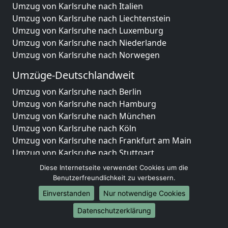
Umzug von Karlsruhe nach Italien
Umzug von Karlsruhe nach Liechtenstein
Umzug von Karlsruhe nach Luxemburg
Umzug von Karlsruhe nach Niederlande
Umzug von Karlsruhe nach Norwegen
Umzüge-Deutschlandweit
Umzug von Karlsruhe nach Berlin
Umzug von Karlsruhe nach Hamburg
Umzug von Karlsruhe nach München
Umzug von Karlsruhe nach Köln
Umzug von Karlsruhe nach Frankfurt am Main
Umzug von Karlsruhe nach Stuttgart
Umzug von Karlsruhe nach Düsseldorf
Diese Internetseite verwendet Cookies um die
Umzug von Karlsruhe nach Leipzig
Benutzerfreundlichkeit zu verbessern.
Umzug von Karlsruhe nach Dortmund
Einverstanden
Nur notwendige Cookies
Umzug von Karlsruhe nach Essen
Datenschutzerklärung
Umzug von Karlsruhe nach Bremen
Umzug von Karlsruhe nach Dresden