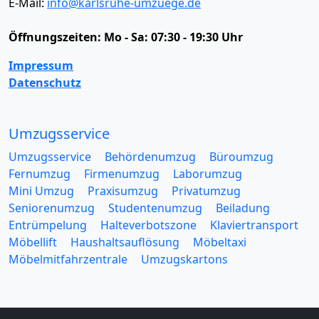
E-Mail:
info@karlsruhe-umzuege.de
Öffnungszeiten:
Mo - Sa: 07:30 - 19:30 Uhr
Impressum
Datenschutz
Umzugsservice
Umzugsservice
Behördenumzug
Büroumzug
Fernumzug
Firmenumzug
Laborumzug
Mini Umzug
Praxisumzug
Privatumzug
Seniorenumzug
Studentenumzug
Beiladung
Entrümpelung
Halteverbotszone
Klaviertransport
Möbellift
Haushaltsauflösung
Möbeltaxi
Möbelmitfahrzentrale
Umzugskartons