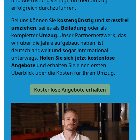
und Ausrüstung verfügt, um den Umzug
erfolgreich durchzuführen.
Bei uns können Sie
kostengünstig
und
stressfrei
umziehen
, sei es als
Beiladung
oder als
kompletter
Umzug
. Unser Partnernetzwerk, das
wir über die Jahre aufgebaut haben, ist
deutschlandweit und sogar international
unterwegs.
Holen Sie sich jetzt kostenlose
Angebote
und erhalten Sie einen ersten
Überblick über die Kosten für Ihren Umzug.
Kostenlose Angebote erhalten