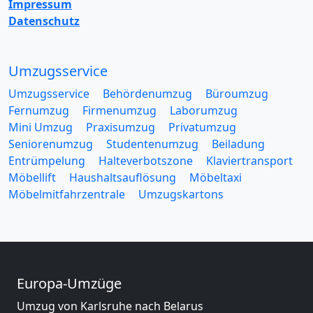
Impressum
Datenschutz
Umzugsservice
Umzugsservice
Behördenumzug
Büroumzug
Fernumzug
Firmenumzug
Laborumzug
Mini Umzug
Praxisumzug
Privatumzug
Seniorenumzug
Studentenumzug
Beiladung
Entrümpelung
Halteverbotszone
Klaviertransport
Möbellift
Haushaltsauflösung
Möbeltaxi
Möbelmitfahrzentrale
Umzugskartons
Europa-Umzüge
Umzug von Karlsruhe nach Belarus