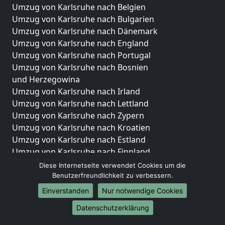
Umzug von Karlsruhe nach Belgien
Umzug von Karlsruhe nach Bulgarien
Umzug von Karlsruhe nach Dänemark
Umzug von Karlsruhe nach England
Umzug von Karlsruhe nach Portugal
Umzug von Karlsruhe nach Bosnien
und Herzegowina
Umzug von Karlsruhe nach Irland
Umzug von Karlsruhe nach Lettland
Umzug von Karlsruhe nach Zypern
Umzug von Karlsruhe nach Kroatien
Umzug von Karlsruhe nach Estland
Umzug von Karlsruhe nach Finnland
Umzug von Karlsruhe nach Frankreich
Diese Internetseite verwendet Cookies um die
Umzug von Karlsruhe nach Griechenland
Benutzerfreundlichkeit zu verbessern.
Umzug von Karlsruhe nach Italien
Einverstanden
Nur notwendige Cookies
Umzug von Karlsruhe nach Liechtenstein
Datenschutzerklärung
Umzug von Karlsruhe nach Luxemburg
Umzug von Karlsruhe nach Niederlande