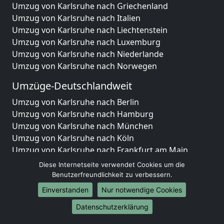
Umzug von Karlsruhe nach Griechenland
Umzug von Karlsruhe nach Italien
Umzug von Karlsruhe nach Liechtenstein
Umzug von Karlsruhe nach Luxemburg
Umzug von Karlsruhe nach Niederlande
Umzug von Karlsruhe nach Norwegen
Umzüge-Deutschlandweit
Umzug von Karlsruhe nach Berlin
Umzug von Karlsruhe nach Hamburg
Umzug von Karlsruhe nach München
Umzug von Karlsruhe nach Köln
Umzug von Karlsruhe nach Frankfurt am Main
Umzug von Karlsruhe nach Stuttgart
Diese Internetseite verwendet Cookies um die
Umzug von Karlsruhe nach Düsseldorf
Benutzerfreundlichkeit zu verbessern.
Umzug von Karlsruhe nach Leipzig
Einverstanden
Nur notwendige Cookies
Umzug von Karlsruhe nach Dortmund
Datenschutzerklärung
Umzug von Karlsruhe nach Essen
Umzug von Karlsruhe nach Bremen