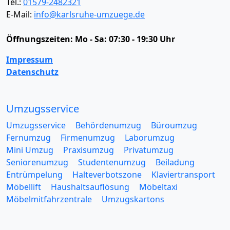
Tel.:
01579-2482321
E-Mail:
info@karlsruhe-umzuege.de
Öffnungszeiten:
Mo - Sa: 07:30 - 19:30 Uhr
Impressum
Datenschutz
Umzugsservice
Umzugsservice
Behördenumzug
Büroumzug
Fernumzug
Firmenumzug
Laborumzug
Mini Umzug
Praxisumzug
Privatumzug
Seniorenumzug
Studentenumzug
Beiladung
Entrümpelung
Halteverbotszone
Klaviertransport
Möbellift
Haushaltsauflösung
Möbeltaxi
Möbelmitfahrzentrale
Umzugskartons