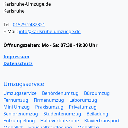
Karlsruhe-Umzüge.de
Karlsruhe
Tel.:
01579-2482321
E-Mail:
info@karlsruhe-umzuege.de
Öffnungszeiten:
Mo - Sa: 07:30 - 19:30 Uhr
Impressum
Datenschutz
Umzugsservice
Umzugsservice
Behördenumzug
Büroumzug
Fernumzug
Firmenumzug
Laborumzug
Mini Umzug
Praxisumzug
Privatumzug
Seniorenumzug
Studentenumzug
Beiladung
Entrümpelung
Halteverbotszone
Klaviertransport
Möbellift
Haushaltsauflösung
Möbeltaxi