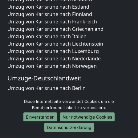
Umzug von Karlsruhe nach Estland
Umzug von Karlsruhe nach Finnland
Umzug von Karlsruhe nach Frankreich
Umzug von Karlsruhe nach Griechenland
Umzug von Karlsruhe nach Italien
Umzug von Karlsruhe nach Liechtenstein
Umzug von Karlsruhe nach Luxemburg
Umzug von Karlsruhe nach Niederlande
Umzug von Karlsruhe nach Norwegen
Umzüge-Deutschlandweit
Umzug von Karlsruhe nach Berlin
Umzug von Karlsruhe nach Hamburg
Diese Internetseite verwendet Cookies um die
Umzug von Karlsruhe nach München
Benutzerfreundlichkeit zu verbessern.
Umzug von Karlsruhe nach Köln
Umzug von Karlsruhe nach Frankfurt am Main
Einverstanden
Nur notwendige Cookies
Umzug von Karlsruhe nach Stuttgart
Datenschutzerklärung
Umzug von Karlsruhe nach Düsseldorf