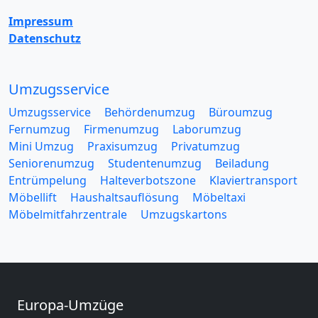
Impressum
Datenschutz
Umzugsservice
Umzugsservice
Behördenumzug
Büroumzug
Fernumzug
Firmenumzug
Laborumzug
Mini Umzug
Praxisumzug
Privatumzug
Seniorenumzug
Studentenumzug
Beiladung
Entrümpelung
Halteverbotszone
Klaviertransport
Möbellift
Haushaltsauflösung
Möbeltaxi
Möbelmitfahrzentrale
Umzugskartons
Europa-Umzüge