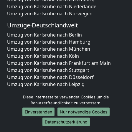
Umzug von Karlsruhe nach Niederlande
Umzug von Karlsruhe nach Norwegen
Umzüge-Deutschlandweit
Umzug von Karlsruhe nach Berlin
Umzug von Karlsruhe nach Hamburg
Umzug von Karlsruhe nach München
Umzug von Karlsruhe nach Köln
Umzug von Karlsruhe nach Frankfurt am Main
Umzug von Karlsruhe nach Stuttgart
Umzug von Karlsruhe nach Düsseldorf
Umzug von Karlsruhe nach Leipzig
Umzug von Karlsruhe nach Dortmund
Diese Internetseite verwendet Cookies um die
Umzug von Karlsruhe nach Essen
Benutzerfreundlichkeit zu verbessern.
Umzug von Karlsruhe nach Bremen
Umzug von Karlsruhe nach Dresden
Einverstanden
Nur notwendige Cookies
Umzug von Karlsruhe nach Hannover
Datenschutzerklärung
Umzug von Karlsruhe nach Nürnberg