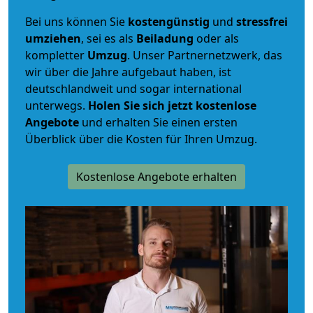
Bei uns können Sie
kostengünstig
und
stressfrei
umziehen
, sei es als
Beiladung
oder als
kompletter
Umzug
. Unser Partnernetzwerk, das
wir über die Jahre aufgebaut haben, ist
deutschlandweit und sogar international
unterwegs.
Holen Sie sich jetzt kostenlose
Angebote
und erhalten Sie einen ersten
Überblick über die Kosten für Ihren Umzug.
Kostenlose Angebote erhalten