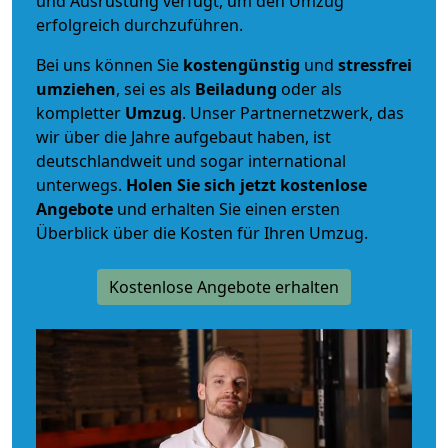
und Ausrüstung verfügt, um den Umzug
erfolgreich durchzuführen.
Bei uns können Sie
kostengünstig
und
stressfrei
umziehen
, sei es als
Beiladung
oder als
kompletter
Umzug
. Unser Partnernetzwerk, das
wir über die Jahre aufgebaut haben, ist
deutschlandweit und sogar international
unterwegs.
Holen Sie sich jetzt kostenlose
Angebote
und erhalten Sie einen ersten
Überblick über die Kosten für Ihren Umzug.
Kostenlose Angebote erhalten