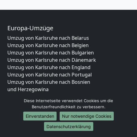
Europa-Umzüge
Umzug von Karlsruhe nach Belarus
Umzug von Karlsruhe nach Belgien
Umzug von Karlsruhe nach Bulgarien
Umzug von Karlsruhe nach Dänemark
Umzug von Karlsruhe nach England
Umzug von Karlsruhe nach Portugal
Umzug von Karlsruhe nach Bosnien
und Herzegowina
Umzug von Karlsruhe nach Irland
Diese Internetseite verwendet Cookies um die
Umzug von Karlsruhe nach Lettland
Benutzerfreundlichkeit zu verbessern.
Umzug von Karlsruhe nach Zypern
Einverstanden
Nur notwendige Cookies
Umzug von Karlsruhe nach Kroatien
Umzug von Karlsruhe nach Estland
Datenschutzerklärung
Umzug von Karlsruhe nach Finnland