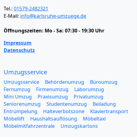
Tel.:
01579-2482321
E-Mail:
info@karlsruhe-umzuege.de
Öffnungszeiten:
Mo - Sa: 07:30 - 19:30 Uhr
Impressum
Datenschutz
Umzugsservice
Umzugsservice
Behördenumzug
Büroumzug
Fernumzug
Firmenumzug
Laborumzug
Mini Umzug
Praxisumzug
Privatumzug
Seniorenumzug
Studentenumzug
Beiladung
Entrümpelung
Halteverbotszone
Klaviertransport
Möbellift
Haushaltsauflösung
Möbeltaxi
Möbelmitfahrzentrale
Umzugskartons