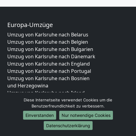
Europa-Umzüge
Umzug von Karlsruhe nach Belarus
Umzug von Karlsruhe nach Belgien
Umzug von Karlsruhe nach Bulgarien
Umzug von Karlsruhe nach Dänemark
Umzug von Karlsruhe nach England
Umzug von Karlsruhe nach Portugal
Umzug von Karlsruhe nach Bosnien
und Herzegowina
Umzug von Karlsruhe nach Irland
Umzug von Karlsruhe nach Lettland
Diese Internetseite verwendet Cookies um die
Benutzerfreundlichkeit zu verbessern.
Umzug von Karlsruhe nach Zypern
Umzug von Karlsruhe nach Kroatien
Einverstanden
Nur notwendige Cookies
Umzug von Karlsruhe nach Estland
Datenschutzerklärung
Umzug von Karlsruhe nach Finnland