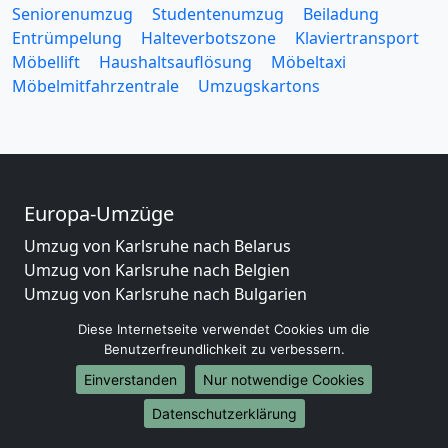
Seniorenumzug
Studentenumzug
Beiladung
Entrümpelung
Halteverbotszone
Klaviertransport
Möbellift
Haushaltsauflösung
Möbeltaxi
Möbelmitfahrzentrale
Umzugskartons
Europa-Umzüge
Umzug von Karlsruhe nach Belarus
Umzug von Karlsruhe nach Belgien
Umzug von Karlsruhe nach Bulgarien
Umzug von Karlsruhe nach Dänemark
Diese Internetseite verwendet Cookies um die
Umzug von Karlsruhe nach England
Benutzerfreundlichkeit zu verbessern.
Umzug von Karlsruhe nach Portugal
Einverstanden
Nur notwendige Cookies
Umzug von Karlsruhe nach Bosnien
und Herzegowina
Datenschutzerklärung
Umzug von Karlsruhe nach Irland