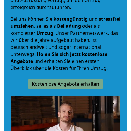
und Ausrüstung verfügt, um den Umzug
erfolgreich durchzuführen.
Bei uns können Sie
kostengünstig
und
stressfrei
umziehen
, sei es als
Beiladung
oder als
kompletter
Umzug
. Unser Partnernetzwerk, das
wir über die Jahre aufgebaut haben, ist
deutschlandweit und sogar international
unterwegs.
Holen Sie sich jetzt kostenlose
Angebote
und erhalten Sie einen ersten
Überblick über die Kosten für Ihren Umzug.
Kostenlose Angebote erhalten