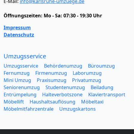
E-Mail:
info@karlsruhe-umzuege.de
Öffnungszeiten:
Mo - Sa: 07:30 - 19:30 Uhr
Impressum
Datenschutz
Umzugsservice
Umzugsservice
Behördenumzug
Büroumzug
Fernumzug
Firmenumzug
Laborumzug
Mini Umzug
Praxisumzug
Privatumzug
Seniorenumzug
Studentenumzug
Beiladung
Entrümpelung
Halteverbotszone
Klaviertransport
Möbellift
Haushaltsauflösung
Möbeltaxi
Möbelmitfahrzentrale
Umzugskartons