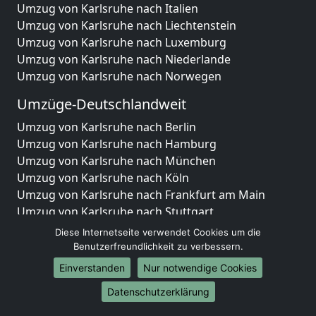
Umzug von Karlsruhe nach Italien
Umzug von Karlsruhe nach Liechtenstein
Umzug von Karlsruhe nach Luxemburg
Umzug von Karlsruhe nach Niederlande
Umzug von Karlsruhe nach Norwegen
Umzüge-Deutschlandweit
Umzug von Karlsruhe nach Berlin
Umzug von Karlsruhe nach Hamburg
Umzug von Karlsruhe nach München
Umzug von Karlsruhe nach Köln
Umzug von Karlsruhe nach Frankfurt am Main
Umzug von Karlsruhe nach Stuttgart
Umzug von Karlsruhe nach Düsseldorf
Diese Internetseite verwendet Cookies um die
Umzug von Karlsruhe nach Leipzig
Benutzerfreundlichkeit zu verbessern.
Umzug von Karlsruhe nach Dortmund
Einverstanden
Nur notwendige Cookies
Umzug von Karlsruhe nach Essen
Datenschutzerklärung
Umzug von Karlsruhe nach Bremen
Umzug von Karlsruhe nach Dresden