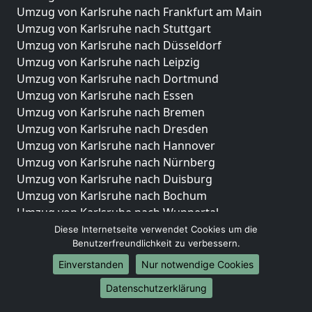
Umzug von Karlsruhe nach Frankfurt am Main
Umzug von Karlsruhe nach Stuttgart
Umzug von Karlsruhe nach Düsseldorf
Umzug von Karlsruhe nach Leipzig
Umzug von Karlsruhe nach Dortmund
Umzug von Karlsruhe nach Essen
Umzug von Karlsruhe nach Bremen
Umzug von Karlsruhe nach Dresden
Umzug von Karlsruhe nach Hannover
Umzug von Karlsruhe nach Nürnberg
Umzug von Karlsruhe nach Duisburg
Umzug von Karlsruhe nach Bochum
Umzug von Karlsruhe nach Wuppertal
Umzug von Karlsruhe nach Bielefeld
Diese Internetseite verwendet Cookies um die
Benutzerfreundlichkeit zu verbessern.
Umzug von Karlsruhe nach Bonn
Umzug von Karlsruhe nach Münster
Einverstanden
Nur notwendige Cookies
Internationale-Umzüge
Datenschutzerklärung