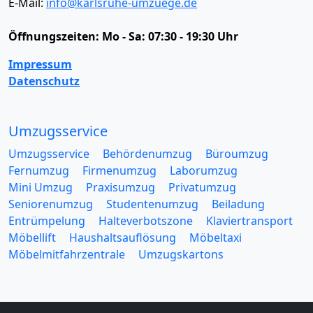
E-Mail:
info@karlsruhe-umzuege.de
Öffnungszeiten:
Mo - Sa: 07:30 - 19:30 Uhr
Impressum
Datenschutz
Umzugsservice
Umzugsservice
Behördenumzug
Büroumzug
Fernumzug
Firmenumzug
Laborumzug
Mini Umzug
Praxisumzug
Privatumzug
Seniorenumzug
Studentenumzug
Beiladung
Entrümpelung
Halteverbotszone
Klaviertransport
Möbellift
Haushaltsauflösung
Möbeltaxi
Möbelmitfahrzentrale
Umzugskartons