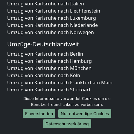
Umzug von Karlsruhe nach Italien
Umzug von Karlsruhe nach Liechtenstein
Umzug von Karlsruhe nach Luxemburg
Umzug von Karlsruhe nach Niederlande
Umzug von Karlsruhe nach Norwegen
Umzüge-Deutschlandweit
Umzug von Karlsruhe nach Berlin
Umzug von Karlsruhe nach Hamburg
Umzug von Karlsruhe nach München
Umzug von Karlsruhe nach Köln
Umzug von Karlsruhe nach Frankfurt am Main
Umzug von Karlsruhe nach Stuttgart
Umzug von Karlsruhe nach Düsseldorf
Diese Internetseite verwendet Cookies um die
Umzug von Karlsruhe nach Leipzig
Benutzerfreundlichkeit zu verbessern.
Umzug von Karlsruhe nach Dortmund
Einverstanden
Nur notwendige Cookies
Umzug von Karlsruhe nach Essen
Datenschutzerklärung
Umzug von Karlsruhe nach Bremen
Umzug von Karlsruhe nach Dresden