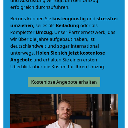
und Ausrüstung verfügt, um den Umzug
erfolgreich durchzuführen.
Bei uns können Sie
kostengünstig
und
stressfrei
umziehen
, sei es als
Beiladung
oder als
kompletter
Umzug
. Unser Partnernetzwerk, das
wir über die Jahre aufgebaut haben, ist
deutschlandweit und sogar international
unterwegs.
Holen Sie sich jetzt kostenlose
Angebote
und erhalten Sie einen ersten
Überblick über die Kosten für Ihren Umzug.
Kostenlose Angebote erhalten