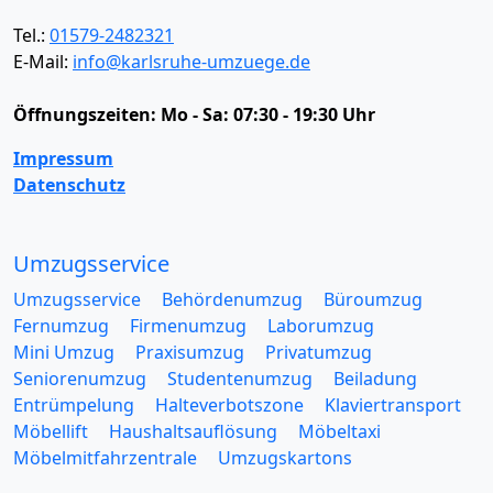
Tel.:
01579-2482321
E-Mail:
info@karlsruhe-umzuege.de
Öffnungszeiten:
Mo - Sa: 07:30 - 19:30 Uhr
Impressum
Datenschutz
Umzugsservice
Umzugsservice
Behördenumzug
Büroumzug
Fernumzug
Firmenumzug
Laborumzug
Mini Umzug
Praxisumzug
Privatumzug
Seniorenumzug
Studentenumzug
Beiladung
Entrümpelung
Halteverbotszone
Klaviertransport
Möbellift
Haushaltsauflösung
Möbeltaxi
Möbelmitfahrzentrale
Umzugskartons