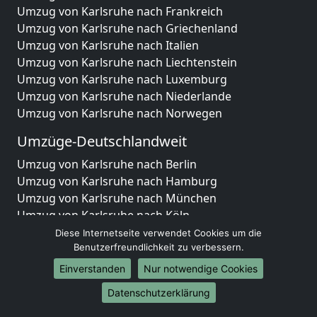
Umzug von Karlsruhe nach Frankreich
Umzug von Karlsruhe nach Griechenland
Umzug von Karlsruhe nach Italien
Umzug von Karlsruhe nach Liechtenstein
Umzug von Karlsruhe nach Luxemburg
Umzug von Karlsruhe nach Niederlande
Umzug von Karlsruhe nach Norwegen
Umzüge-Deutschlandweit
Umzug von Karlsruhe nach Berlin
Umzug von Karlsruhe nach Hamburg
Umzug von Karlsruhe nach München
Umzug von Karlsruhe nach Köln
Umzug von Karlsruhe nach Frankfurt am Main
Diese Internetseite verwendet Cookies um die
Umzug von Karlsruhe nach Stuttgart
Benutzerfreundlichkeit zu verbessern.
Umzug von Karlsruhe nach Düsseldorf
Einverstanden
Nur notwendige Cookies
Umzug von Karlsruhe nach Leipzig
Datenschutzerklärung
Umzug von Karlsruhe nach Dortmund
Umzug von Karlsruhe nach Essen