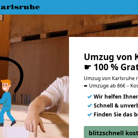
arlsruhe
Umzug von K
☛ 100 % Gra
Umzug von Karlsruhe 
➨ Umzüge ab 86€ – Kos
✓
Wir helfen Ihne
✓
Schnell & unverb
✓
Finden Sie das 
blitzschnell ko