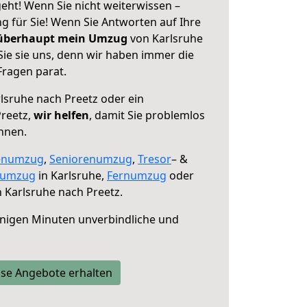
eht! Wenn Sie nicht weiterwissen –
ng für Sie! Wenn Sie Antworten auf Ihre
 überhaupt mein Umzug
von Karlsruhe
Sie sie uns, denn wir haben immer die
Fragen parat.
lsruhe nach Preetz oder ein
reetz,
wir helfen
, damit Sie problemlos
nnen.
enumzug
,
Seniorenumzug
,
Tresor
– &
numzug
in Karlsruhe,
Fernumzug
oder
 Karlsruhe nach Preetz.
nigen Minuten unverbindliche und
se Angebote erhalten