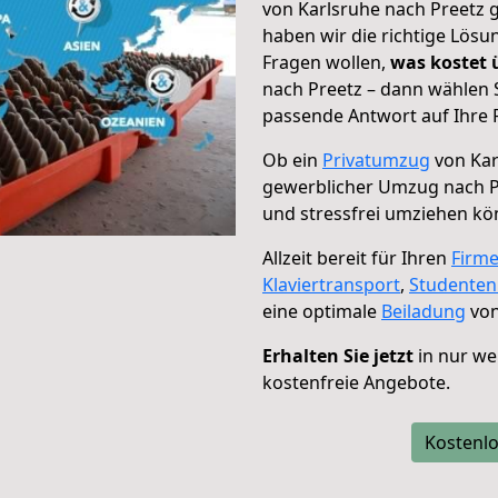
von Karlsruhe nach Preetz g
haben wir die richtige Lösu
Fragen wollen,
was kostet
nach Preetz – dann wählen 
passende Antwort auf Ihre 
Ob ein
Privatumzug
von Kar
gewerblicher Umzug nach P
und stressfrei umziehen kö
Allzeit bereit für Ihren
Firm
Klaviertransport
,
Studente
eine optimale
Beiladung
von
Erhalten Sie jetzt
in nur we
kostenfreie Angebote.
Kostenlo