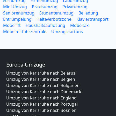
Fernumzug
Firmenumzug
Laborumzug
Mini Umzug
Praxisumzug
Privatumzug
Seniorenumzug
Studentenumzug
Beiladung
Entrümpelung
Halteverbotszone
Klaviertransport
Möbellift
Haushaltsauflösung
Möbeltaxi
Möbelmitfahrzentrale
Umzugskartons
Europa-Umzüge
Umzug von Karlsruhe nach Belarus
Umzug von Karlsruhe nach Belgien
Umzug von Karlsruhe nach Bulgarien
Umzug von Karlsruhe nach Dänemark
Umzug von Karlsruhe nach England
Umzug von Karlsruhe nach Portugal
Umzug von Karlsruhe nach Bosnien