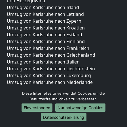
und Herzegowina
Umzug von Karlsruhe nach Irland
Umzug von Karlsruhe nach Lettland
Umzug von Karlsruhe nach Zypern
Umzug von Karlsruhe nach Kroatien
Umzug von Karlsruhe nach Estland
Umzug von Karlsruhe nach Finnland
Umzug von Karlsruhe nach Frankreich
Umzug von Karlsruhe nach Griechenland
Umzug von Karlsruhe nach Italien
Umzug von Karlsruhe nach Liechtenstein
Umzug von Karlsruhe nach Luxemburg
Umzug von Karlsruhe nach Niederlande
Umzug von Karlsruhe nach Norwegen
Diese Internetseite verwendet Cookies um die
Umzüge-Deutschlandweit
Benutzerfreundlichkeit zu verbessern.
Einverstanden
Nur notwendige Cookies
Umzug von Karlsruhe nach Berlin
Umzug von Karlsruhe nach Hamburg
Datenschutzerklärung
Umzug von Karlsruhe nach München