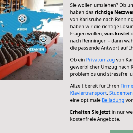
Sie wollen umziehen? Ob um
haben das
richtige Netzw
von Karlsruhe nach Renning
haben wir die richtige Lösu
Fragen wollen,
was kostet
nach Renningen – dann wähl
die passende Antwort auf Ih
Ob ein
Privatumzug
von Kar
gewerblicher Umzug nach 
problemlos und stressfrei 
Allzeit bereit für Ihren
Firm
Klaviertransport
,
Studente
eine optimale
Beiladung
von
Erhalten Sie jetzt
in nur we
kostenfreie Angebote.