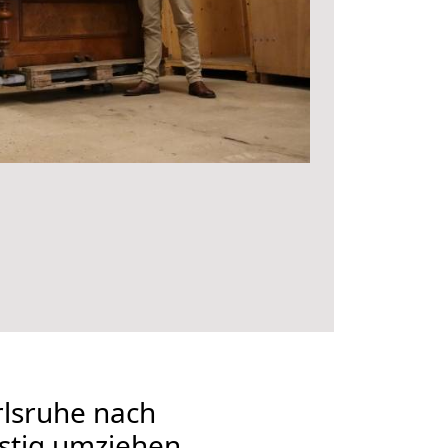
lsruhe nach
stig umziehen