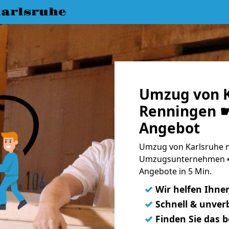
arlsruhe
Umzug von K
Renningen ☛
Angebot
Umzug von Karlsruhe n
Umzugsunternehmen ➨
Angebote in 5 Min.
✓
Wir helfen Ihne
✓
Schnell & unverb
✓
Finden Sie das 