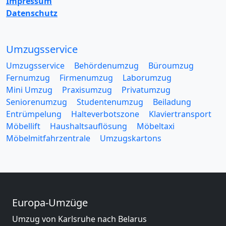
Impressum
Datenschutz
Umzugsservice
Umzugsservice
Behördenumzug
Büroumzug
Fernumzug
Firmenumzug
Laborumzug
Mini Umzug
Praxisumzug
Privatumzug
Seniorenumzug
Studentenumzug
Beiladung
Entrümpelung
Halteverbotszone
Klaviertransport
Möbellift
Haushaltsauflösung
Möbeltaxi
Möbelmitfahrzentrale
Umzugskartons
Europa-Umzüge
Umzug von Karlsruhe nach Belarus