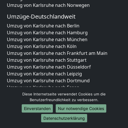
Umzug von Karlsruhe nach Norwegen
Umzüge-Deutschlandweit
Umzug von Karlsruhe nach Berlin
Umzug von Karlsruhe nach Hamburg
Umzug von Karlsruhe nach München
Umzug von Karlsruhe nach Köln
Umzug von Karlsruhe nach Frankfurt am Main
Umzug von Karlsruhe nach Stuttgart
Umzug von Karlsruhe nach Düsseldorf
Umzug von Karlsruhe nach Leipzig
Umzug von Karlsruhe nach Dortmund
Umzug von Karlsruhe nach Essen
Umzug von Karlsruhe nach Bremen
Diese Internetseite verwendet Cookies um die
Benutzerfreundlichkeit zu verbessern.
Umzug von Karlsruhe nach Dresden
Umzug von Karlsruhe nach Hannover
Einverstanden
Nur notwendige Cookies
Umzug von Karlsruhe nach Nürnberg
Datenschutzerklärung
Umzug von Karlsruhe nach Duisburg