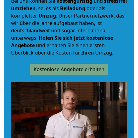
Bei uns können Sie
kostengünstig
und
stressfrei
umziehen
, sei es als
Beiladung
oder als
kompletter
Umzug
. Unser Partnernetzwerk, das
wir über die Jahre aufgebaut haben, ist
deutschlandweit und sogar international
unterwegs.
Holen Sie sich jetzt kostenlose
Angebote
und erhalten Sie einen ersten
Überblick über die Kosten für Ihren Umzug.
Kostenlose Angebote erhalten