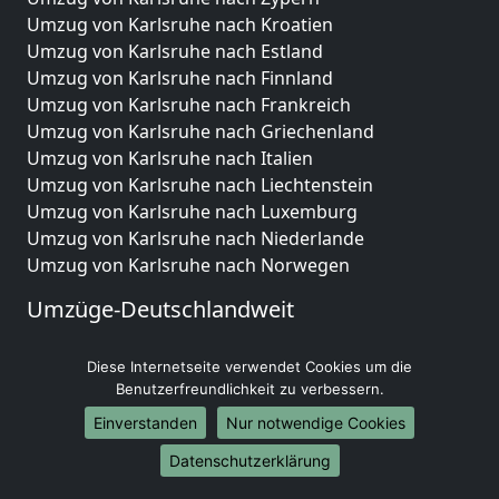
Umzug von Karlsruhe nach Kroatien
Umzug von Karlsruhe nach Estland
Umzug von Karlsruhe nach Finnland
Umzug von Karlsruhe nach Frankreich
Umzug von Karlsruhe nach Griechenland
Umzug von Karlsruhe nach Italien
Umzug von Karlsruhe nach Liechtenstein
Umzug von Karlsruhe nach Luxemburg
Umzug von Karlsruhe nach Niederlande
Umzug von Karlsruhe nach Norwegen
Umzüge-Deutschlandweit
Umzug von Karlsruhe nach Berlin
Diese Internetseite verwendet Cookies um die
Umzug von Karlsruhe nach Hamburg
Benutzerfreundlichkeit zu verbessern.
Umzug von Karlsruhe nach München
Umzug von Karlsruhe nach Köln
Einverstanden
Nur notwendige Cookies
Umzug von Karlsruhe nach Frankfurt am Main
Datenschutzerklärung
Umzug von Karlsruhe nach Stuttgart