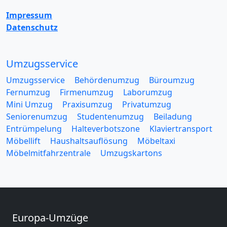
Impressum
Datenschutz
Umzugsservice
Umzugsservice
Behördenumzug
Büroumzug
Fernumzug
Firmenumzug
Laborumzug
Mini Umzug
Praxisumzug
Privatumzug
Seniorenumzug
Studentenumzug
Beiladung
Entrümpelung
Halteverbotszone
Klaviertransport
Möbellift
Haushaltsauflösung
Möbeltaxi
Möbelmitfahrzentrale
Umzugskartons
Europa-Umzüge