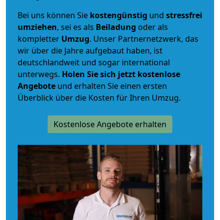
Bei uns können Sie
kostengünstig
und
stressfrei
umziehen
, sei es als
Beiladung
oder als
kompletter
Umzug
. Unser Partnernetzwerk, das
wir über die Jahre aufgebaut haben, ist
deutschlandweit und sogar international
unterwegs.
Holen Sie sich jetzt kostenlose
Angebote
und erhalten Sie einen ersten
Überblick über die Kosten für Ihren Umzug.
Kostenlose Angebote erhalten