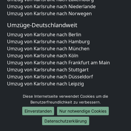
Umzug von Karlsruhe nach Niederlande
Umzug von Karlsruhe nach Norwegen
Umzüge-Deutschlandweit
Umzug von Karlsruhe nach Berlin
Umzug von Karlsruhe nach Hamburg
Umzug von Karlsruhe nach München
Umzug von Karlsruhe nach Köln
Umzug von Karlsruhe nach Frankfurt am Main
Umzug von Karlsruhe nach Stuttgart
Umzug von Karlsruhe nach Düsseldorf
Umzug von Karlsruhe nach Leipzig
Umzug von Karlsruhe nach Dortmund
Diese Internetseite verwendet Cookies um die
Umzug von Karlsruhe nach Essen
Benutzerfreundlichkeit zu verbessern.
Umzug von Karlsruhe nach Bremen
Umzug von Karlsruhe nach Dresden
Einverstanden
Nur notwendige Cookies
Umzug von Karlsruhe nach Hannover
Datenschutzerklärung
Umzug von Karlsruhe nach Nürnberg