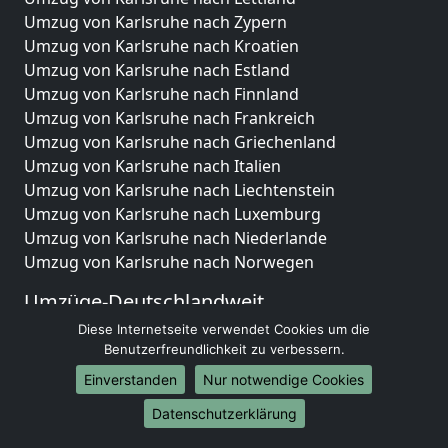
Umzug von Karlsruhe nach Zypern
Umzug von Karlsruhe nach Kroatien
Umzug von Karlsruhe nach Estland
Umzug von Karlsruhe nach Finnland
Umzug von Karlsruhe nach Frankreich
Umzug von Karlsruhe nach Griechenland
Umzug von Karlsruhe nach Italien
Umzug von Karlsruhe nach Liechtenstein
Umzug von Karlsruhe nach Luxemburg
Umzug von Karlsruhe nach Niederlande
Umzug von Karlsruhe nach Norwegen
Umzüge-Deutschlandweit
Diese Internetseite verwendet Cookies um die
Umzug von Karlsruhe nach Berlin
Benutzerfreundlichkeit zu verbessern.
Umzug von Karlsruhe nach Hamburg
Umzug von Karlsruhe nach München
Einverstanden
Nur notwendige Cookies
Umzug von Karlsruhe nach Köln
Datenschutzerklärung
Umzug von Karlsruhe nach Frankfurt am Main