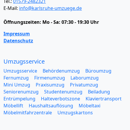
Tel.:
01579-2482321
E-Mail:
info@karlsruhe-umzuege.de
Öffnungszeiten:
Mo - Sa: 07:30 - 19:30 Uhr
Impressum
Datenschutz
Umzugsservice
Umzugsservice
Behördenumzug
Büroumzug
Fernumzug
Firmenumzug
Laborumzug
Mini Umzug
Praxisumzug
Privatumzug
Seniorenumzug
Studentenumzug
Beiladung
Entrümpelung
Halteverbotszone
Klaviertransport
Möbellift
Haushaltsauflösung
Möbeltaxi
Möbelmitfahrzentrale
Umzugskartons