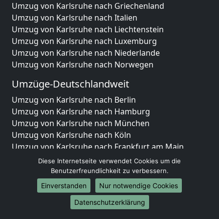
Umzug von Karlsruhe nach Griechenland
Umzug von Karlsruhe nach Italien
Umzug von Karlsruhe nach Liechtenstein
Umzug von Karlsruhe nach Luxemburg
Umzug von Karlsruhe nach Niederlande
Umzug von Karlsruhe nach Norwegen
Umzüge-Deutschlandweit
Umzug von Karlsruhe nach Berlin
Umzug von Karlsruhe nach Hamburg
Umzug von Karlsruhe nach München
Umzug von Karlsruhe nach Köln
Umzug von Karlsruhe nach Frankfurt am Main
Umzug von Karlsruhe nach Stuttgart
Diese Internetseite verwendet Cookies um die
Umzug von Karlsruhe nach Düsseldorf
Benutzerfreundlichkeit zu verbessern.
Umzug von Karlsruhe nach Leipzig
Einverstanden
Nur notwendige Cookies
Umzug von Karlsruhe nach Dortmund
Datenschutzerklärung
Umzug von Karlsruhe nach Essen
Umzug von Karlsruhe nach Bremen