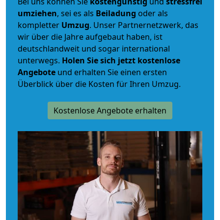
Bei uns können Sie
kostengünstig
und
stressfrei
umziehen
, sei es als
Beiladung
oder als
kompletter
Umzug
. Unser Partnernetzwerk, das
wir über die Jahre aufgebaut haben, ist
deutschlandweit und sogar international
unterwegs.
Holen Sie sich jetzt kostenlose
Angebote
und erhalten Sie einen ersten
Überblick über die Kosten für Ihren Umzug.
Kostenlose Angebote erhalten