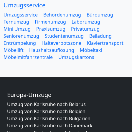
Umzugsservice
Umzugsservice
Behördenumzug
Büroumzug
Fernumzug
Firmenumzug
Laborumzug
Mini Umzug
Praxisumzug
Privatumzug
Seniorenumzug
Studentenumzug
Beiladung
Entrümpelung
Halteverbotszone
Klaviertransport
Möbellift
Haushaltsauflösung
Möbeltaxi
Möbelmitfahrzentrale
Umzugskartons
Europa-Umzüge
Umzug von Karlsruhe nach Belarus
Umzug von Karlsruhe nach Belgien
Umzug von Karlsruhe nach Bulgarien
Umzug von Karlsruhe nach Dänemark