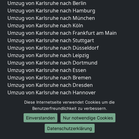
Umzug von Karlsruhe nach Berlin
Umzug von Karlsruhe nach Hamburg
Umzug von Karlsruhe nach München
Umzug von Karlsruhe nach Köln
Umzug von Karlsruhe nach Frankfurt am Main
Umzug von Karlsruhe nach Stuttgart
Umzug von Karlsruhe nach Düsseldorf
Umzug von Karlsruhe nach Leipzig
Umzug von Karlsruhe nach Dortmund
Umzug von Karlsruhe nach Essen
Umzug von Karlsruhe nach Bremen
Umzug von Karlsruhe nach Dresden
Umzug von Karlsruhe nach Hannover
Umzug von Karlsruhe nach Nürnberg
Diese Internetseite verwendet Cookies um die
Umzug von Karlsruhe nach Duisburg
Benutzerfreundlichkeit zu verbessern.
Umzug von Karlsruhe nach Bochum
Einverstanden
Nur notwendige Cookies
Umzug von Karlsruhe nach Wuppertal
Datenschutzerklärung
Umzug von Karlsruhe nach Bielefeld
Umzug von Karlsruhe nach Bonn