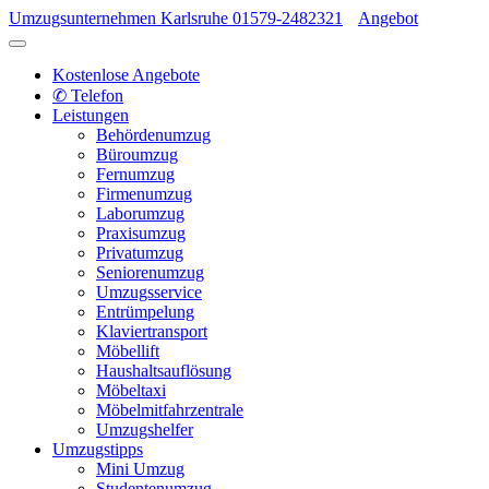
Umzugsunternehmen Karlsruhe
01579-2482321
Angebot
Kostenlose Angebote
✆ Telefon
Leistungen
Behördenumzug
Büroumzug
Fernumzug
Firmenumzug
Laborumzug
Praxisumzug
Privatumzug
Seniorenumzug
Umzugsservice
Entrümpelung
Klaviertransport
Möbellift
Haushaltsauflösung
Möbeltaxi
Möbelmitfahrzentrale
Umzugshelfer
Umzugstipps
Mini Umzug
Studentenumzug