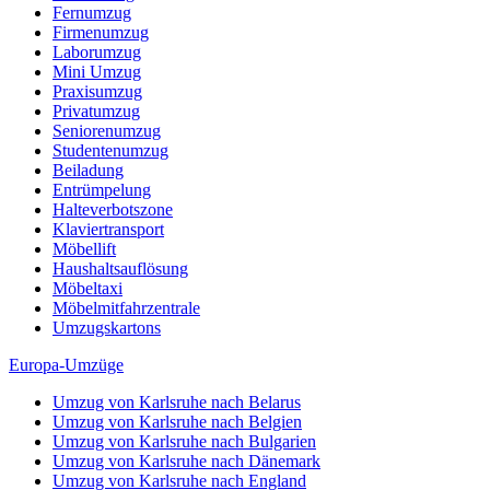
Fernumzug
Firmenumzug
Laborumzug
Mini Umzug
Praxisumzug
Privatumzug
Seniorenumzug
Studentenumzug
Beiladung
Entrümpelung
Halteverbotszone
Klaviertransport
Möbellift
Haushaltsauflösung
Möbeltaxi
Möbelmitfahrzentrale
Umzugskartons
Europa-Umzüge
Umzug von Karlsruhe nach Belarus
Umzug von Karlsruhe nach Belgien
Umzug von Karlsruhe nach Bulgarien
Umzug von Karlsruhe nach Dänemark
Umzug von Karlsruhe nach England