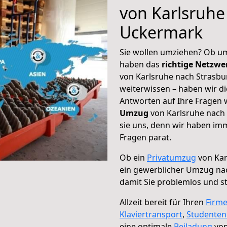
von Karlsruhe
Uckermark
Sie wollen umziehen? Ob um
haben das
richtige Netzw
von Karlsruhe nach Strasbu
weiterwissen – haben wir di
Antworten auf Ihre Fragen 
Umzug
von Karlsruhe nach
sie uns, denn wir haben im
Fragen parat.
Ob ein
Privatumzug
von Kar
ein gewerblicher Umzug na
damit Sie problemlos und s
Allzeit bereit für Ihren
Firm
Klaviertransport
,
Studente
eine optimale
Beiladung
von