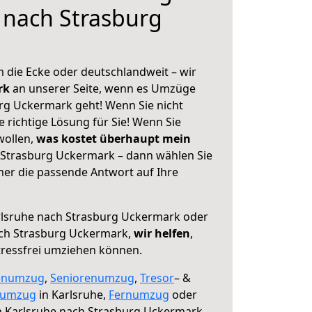
 nach Strasburg
 die Ecke oder deutschlandweit – wir
erk
an unserer Seite, wenn es Umzüge
rg Uckermark geht! Wenn Sie nicht
e richtige Lösung für Sie! Wenn Sie
wollen,
was kostet überhaupt mein
 Strasburg Uckermark – dann wählen Sie
mer die passende Antwort auf Ihre
lsruhe nach Strasburg Uckermark oder
ch Strasburg Uckermark,
wir helfen
,
tressfrei umziehen können.
enumzug
,
Seniorenumzug
,
Tresor
– &
numzug
in Karlsruhe,
Fernumzug
oder
 Karlsruhe nach Strasburg Uckermark.